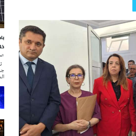
با
خلا
‭ ‬الصحافة‭ ‬اليوم
تم
جدي
ال