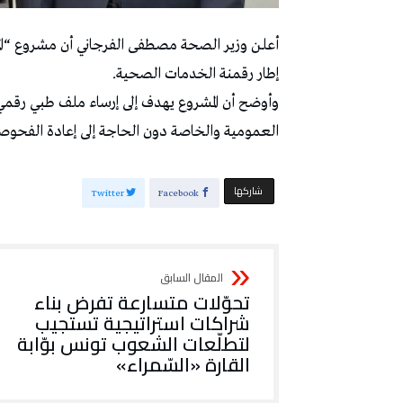
إطار رقمنة الخدمات الصحية.
وأوضح أن المشروع يهدف إلى إرساء ملف طبي رقمي
العمومية والخاصة دون الحاجة إلى إعادة الفحوص
‫‫ شاركها‬
Twitter
Facebook
تحوّلات متسارعة تفرض بناء
شراكات استراتيجية تستجيب
لتطلّعات الشعوب تونس بوّابة
القارة «السّمراء»