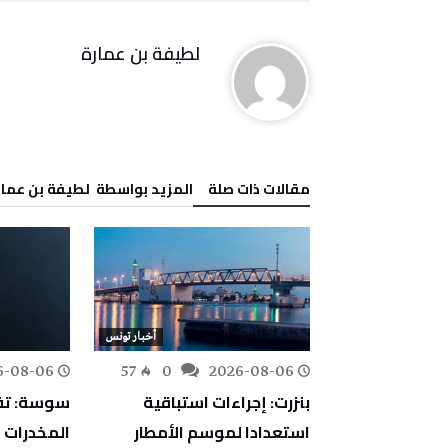
لطيفة بن عمارة
‫مقالات ذات صلة‬
‫‫المزيد بواسطة‬ ‬ لطيفة بن عما
أخبار تونس
أخبار تونس
6-08-06
57
0
2026-08-06
90
0
اجتماعية:
بنزرت: إجراءات استباقية
سوسة: تف
ارج ثروة وطنية
استعدادا لموسم الأمطار