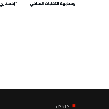
ت إقليمية
ومجابهة التقلبات المناخي
“إكستازي
ركة
من نحن