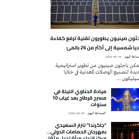
حثون صينيون يطورون تقنية ترفع كفاءة
يا شمسية إلى أكثر من 26 بالمئ
2026-08-06
كن باحثون صينيون من تطوير استراتيجية
دة لتصنيع الوصلات المعدنية في خلايا
سيليكون …
ميادة الحناوي الليلة في
مسرح قرطاج بعد غياب 10
سنوات
‭ ‬الصحافة‭ ‬اليوم
2026-08-06
“جاكرندا” لنزار السعيدي
بمهرجان الحمامات الدولي…
مركز النداء مرآة لجيل مثقل