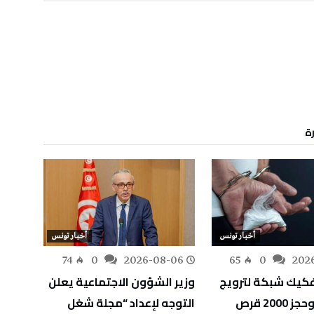
رة
أخبار تونس
أخبار تونس
-06
74
0
2026-08-06
65
0
202
كيك شبكة لترويج
وزير الشؤون الاجتماعية يعلن
وزارة 
المخدرات وحجز 2000 قرص
التوجه لإعداد “مجلة شغل
أوليًا