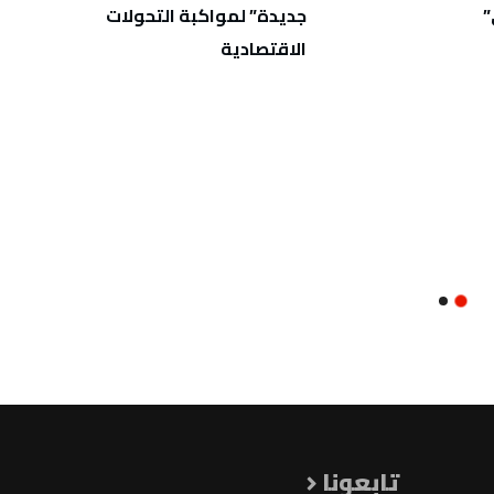
”
جديدة” لمواكبة التحولات
الثان
الاقتصادية
الاختب
تابعونا