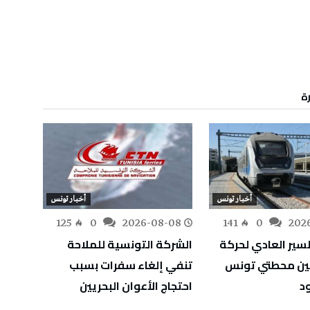
رة
أخبار تونس
أخبار تونس
-08
125
0
2026-08-08
141
0
202
سير العادي لحركة
الشركة التونسية للملاحة
سوسة:
بين محطتي تونس
تنفي إلغاء سفرات بسبب
لمقاو
د
احتجاج الأعوان البحريين
المنا