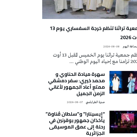
جمعية تراثنا تنَظم خرجة السفساري يوم 13
2026
2026-08-08
تُنظم جمعية تراثنا يوم الخميس المقبل 13 أوت
 إحياء اليوم الوطني …
سهرة ميادة الحناوي و
محمد خيري: سفر دمشقي
ممتع أعاد الجمهور لأغاني
الزمن الجميل
صبرة الطرابلسي
2026-08-07
“إيسينارا” و”سلطان ڤناوة”
يأخذان جمهور بوقرنين في
رحلة إلى عمق الموسيقى
الجزائرية