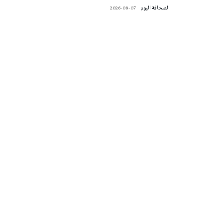
‭ ‬الصحافة‭ ‬اليوم
2026-08-07
تونس الطقس