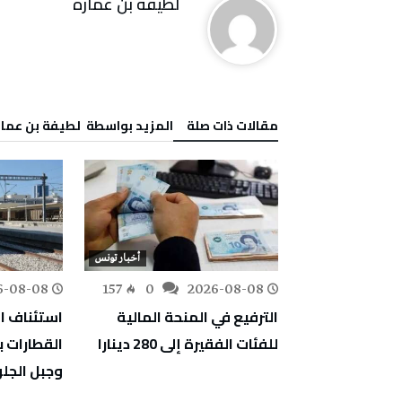
لطيفة بن عمارة
‫مقالات ذات صلة‬
‫‫المزيد بواسطة‬ ‬ لطيفة بن عما
أخبار تونس
أخبار تونس
6-08-08
157
0
2026-08-08
162
0
السيطرة على 98 بالمائة من
الترفيع في المنحة المالية
استئناف ال
قب بسليانة
للفئات الفقيرة إلى 280 دينارا
القطارات 
وجبل الجلو