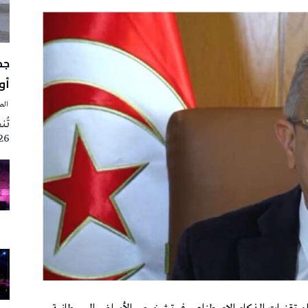
أوت 
‭ ‬الصحافة‭ ‬اليوم
2026 تزامنا مع