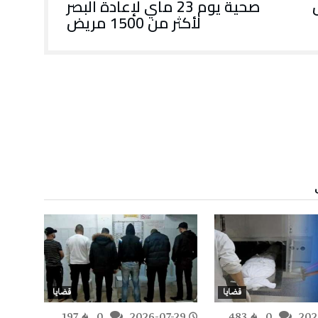
صحية يوم 23 ماي لإعادة البصر
لأكثر من 1500 مريض
قضايا
قضايا
-28
197
0
2026-07-29
483
0
202