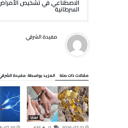
الاصطناعي في تشخيص الأمراض
السرطانية
مفيدة الشرقي
‫مقالات ذات صلة‬
‫‫المزيد بواسطة‬ ‬ مفيدة الشرقي
قضايا
قضايا
6-07-30
436
0
2026-07-31
276
0