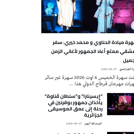
رة ميادة الحناوي و محمد خيري: سفر
شقي ممتع أعاد الجمهور لأغاني الزمن
جميل
 الطرابلسي
2026-08-07
كانت سهرة الخميس 6 اوت 2026 سهرة غير سائر
رات مهرجان قرطاج الدولي هذا …
“إيسينارا” و”سلطان ڤناوة”
يأخذان جمهور بوقرنين في
رحلة إلى عمق الموسيقى
الجزائرية
‭ ‬الصحافة‭ ‬اليوم
2026-08-07