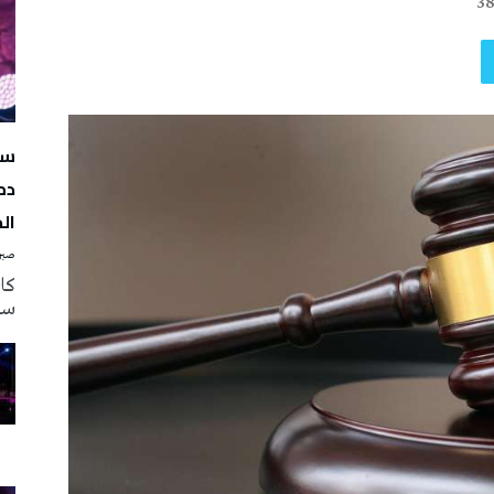
3
سه
دم
ال
صبرة
سه