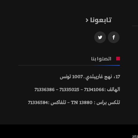
تابعونا
اتصلوا بنا
17، نهج غاريبلدي ـ 1007 تونس
الهاتف :71341066 – 71335025 – 71336386
تلكس براس : 13880 TN – تلفاكس :71336584