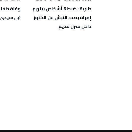
خل نزل
طبربة : ضبط 6 أشخاص بينهم
وفاة طفلة
وزتهما 7 أكياس من مخدر
إمراة بصدد النبش عن الكنوز
في سيدي ب
داخل منزل قديم