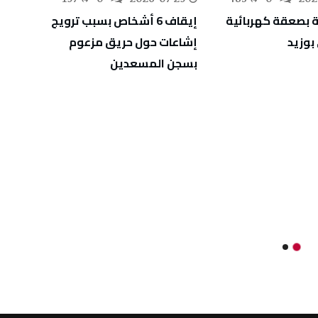
 بصعقة كهربائية
إيقاف 6 أشخاص بسبب ترويج
الإطا
وزيد
إشاعات حول حريق مزعوم
تبييض
بسجن المسعدين