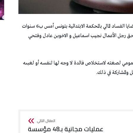
قضت هيئة الدائرة الجنائية المختصة في النظر في قضايا الفساد المالي بالمحكمة الابتدائية بتونس أمس ب6 سنوات
ثر من 300 مليون دينار في حق رجل الأعمال نجيب اسماعيل و الاخوبن عادل وفتحي
 لصغته لاستخلاص فائدة لا وجه لها لنفسه أو لغبىه
ل والمشاركة في ذلك.
عمليات مجانية بـ48 مؤسسة