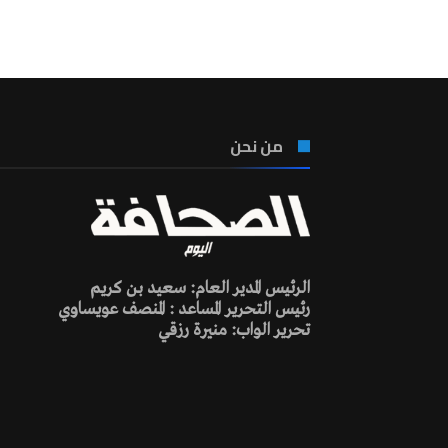
من نحن
الرئيس المدير العام: سعيد بن كريم
رئيس التحرير المساعد : المنصف عويساوي
تحرير الواب: منيرة رزقي