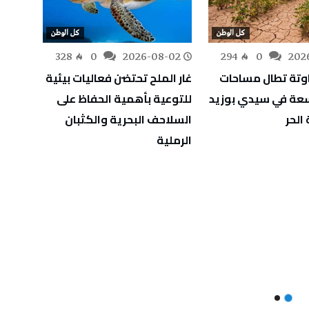
كل الوطن
كل الوطن
-02
328
0
2026-08-02
294
0
202
اوتة تطال مساحات
غار الملح تحتضن فعاليات بيئية
اسعة في سيدي بوزيد
للتوعية بأهمية الحفاظ على
للمؤس
الحر
السلاحف البحرية والكثبان
الرملية