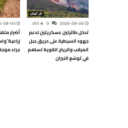
كل الوطن
كل الوطن
6-08-03
193
0
2026-08-06
163
0
ف أشغال
تدخل طائرتين عسكريتين لدعم
أضرار متف
دية والمبيت
جهود السيطرة على حريق جبل
زراعية َو
جة
المرقب والرياح القوية تساهم
جراء موجة 
في توسّع النيران