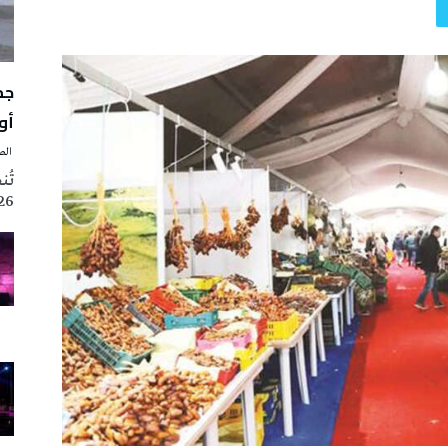
أوت 
‭ ‬الصحافة‭ ‬اليوم
2026 تزامنا مع