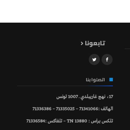
تابعونا
اتصلوا بنا
17، نهج غاريبلدي ـ 1007 تونس
الهاتف :71341066 – 71335025 – 71336386
تلكس براس : 13880 TN – تلفاكس :71336584