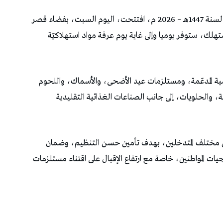
في إطار الاستعدادات لاستقبال عيد الأضحى المبارك لسنة 1447هـ – 2026 م، افتتحت، اليوم السبت، بفضاء قصر
مستهلك، ستوفر يوميا وإلى غاية يوم عرفة مواد استهلاكيّة
ساسية المدعّمة، ومستلزمات عيد الأضحى، والأسماك، واللحوم
ية، والحلويات، إلى جانب الصناعات الغذائية التقليدية
 مختلف المتدخلين، بهدف تأمين حسن التنظيم، وضمان
ات المواطنين، خاصة مع ارتفاع الإقبال على اقتناء مستلزمات