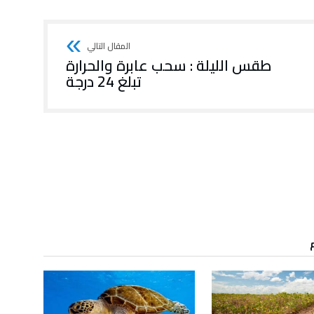
طقس الليلة : سحب عابرة والحرارة
تبلغ 24 درجة