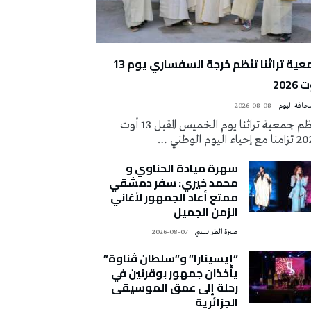
جمعية تراثنا تنَظم خرجة السفساري يوم 13
2026
2026-08-08
تُنظم جمعية تراثنا يوم الخميس المقبل 13 أوت
 إحياء اليوم الوطني …
سهرة ميادة الحناوي و
محمد خيري: سفر دمشقي
ممتع أعاد الجمهور لأغاني
الزمن الجميل
صبرة الطرابلسي
2026-08-07
“إيسينارا” و”سلطان ڤناوة”
يأخذان جمهور بوقرنين في
رحلة إلى عمق الموسيقى
الجزائرية