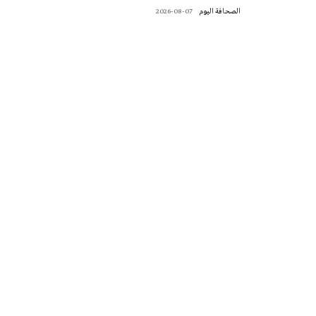
‭ ‬الصحافة‭ ‬اليوم
2026-08-07
تونس الطقس