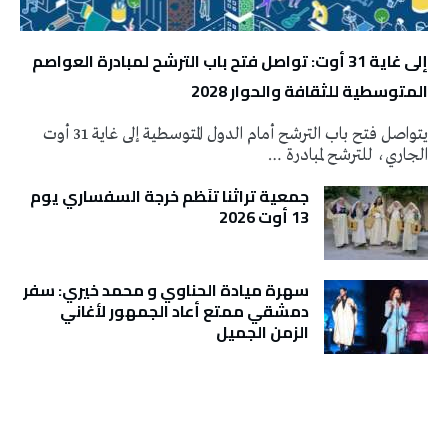
إلى غاية 31 أوت: تواصل فتح باب الترشح لمبادرة العواصم
المتوسطية للثقافة والحوار 2028
يتواصل فتح باب الترشح أمام الدول المتوسطية إلى غاية 31 أوت
الجاري، للترشح لمبادرة …
جمعية تراثنا تنَظم خرجة السفساري يوم
13 أوت 2026
سهرة ميادة الحناوي و محمد خيري: سفر
دمشقي ممتع أعاد الجمهور لأغاني
الزمن الجميل
تونس الطقس