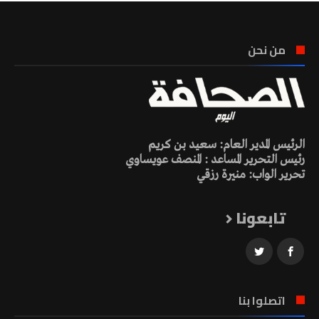
من نحن
الرئيس المدير العام: سعيد بن كريم
رئيس التحرير المساعد : المنصف عويساوي
تحرير الواب: منيرة رزقي
تابعونا
اتصلوا بنا