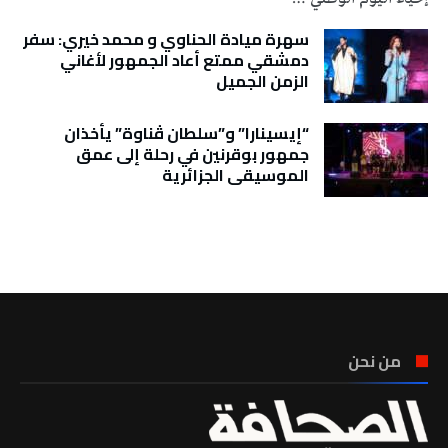
سهرة ميادة الحناوي و محمد خيري: سفر
دمشقي ممتع أعاد الجمهور لأغاني
الزمن الجميل
“إيسينارا” و”سلطان ڤناوة” يأخذان
جمهور بوقرنين في رحلة إلى عمق
الموسيقى الجزائرية
تونس الطقس
من نحن