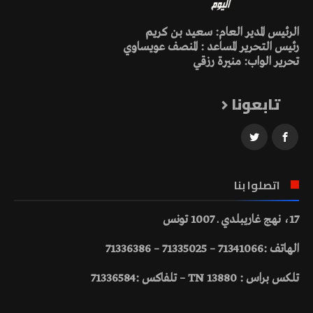
الرئيس المدير العام: سعيد بن كريم
رئيس التحرير المساعد : المنصف عويساوي
تحرير الواب: منيرة رزقي
تابعونا
اتصلوا بنا
17، نهج غاريبلدي ـ 1007 تونس
الهاتف :71341066 – 71335025 – 71336386
تلكس براس : 13880 TN – تلفاكس :71336584