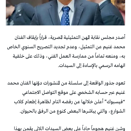
أصدر مجلس نقابة المهن التمثيلية المصرية، قراراً بإيقاف الفنان
محمد غنيم عن التمثيل، وعدم تجديد التصريح السنوي الخاص
به، ومنعه تماماً من ممارسة العمل الفني، وذلك على خلفية
اتهامه الرسمي بالإساءة إلى السيدات.
تعود جذور الواقعة إلى سلسلة من المنشورات دوّنها الفنان محمد
غنيم عبر حسابه الشخصي على موقع التواصل الاجتماعي
“فيسبوك” أعلن خلالها عن رفضه التام لظاهرة إطعام كلاب
الشوارع، والتي يباشرها البعض كنوع من الرفق بالحيوان.
وشن غنيم هجوماً حاداً على بعض السيدات اللاتي يقمن بهذا