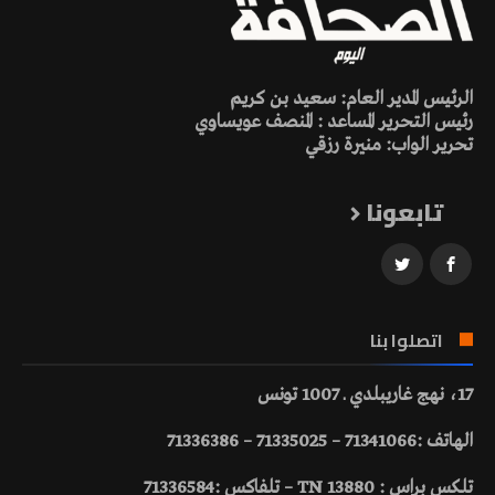
الرئيس المدير العام: سعيد بن كريم
رئيس التحرير المساعد : المنصف عويساوي
تحرير الواب: منيرة رزقي
تابعونا
اتصلوا بنا
17، نهج غاريبلدي ـ 1007 تونس
الهاتف :71341066 – 71335025 – 71336386
تلكس براس : 13880 TN – تلفاكس :71336584