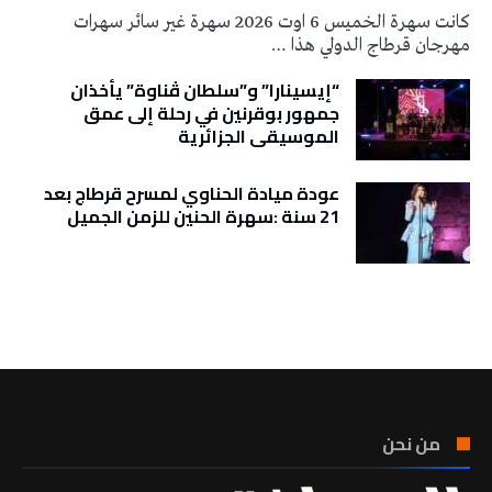
كانت سهرة الخميس 6 اوت 2026 سهرة غير سائر سهرات
مهرجان قرطاج الدولي هذا …
“إيسينارا” و”سلطان ڤناوة” يأخذان
جمهور بوقرنين في رحلة إلى عمق
الموسيقى الجزائرية
عودة ميادة الحناوي لمسرح قرطاج بعد
21 سنة :سهرة الحنين للزمن الجميل
تونس الطقس
من نحن