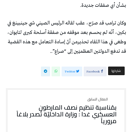
بشأن أي صفقات جديدة.
وكان ترامب قد صرّح، عقب لقائه الرئيس الصيني شي جينبينغ في
بكين، أنّه لم يحسم بعد موقفه من صفقة أسلحة كبرى لتايوان،
وطغى في هذا اللقاء تحذيرمن أنّ إساءة التعامل مع هذه القضية
قد تدفع الدولتين العظميَين إلى “صراع”..
‫‫ شاركها‬
Twitter
Facebook
بمُناسبة تنظيم نصف المارطون
العسكري غدا : وزارة الداخليّة تُصدر بلاغاً
مرورياً