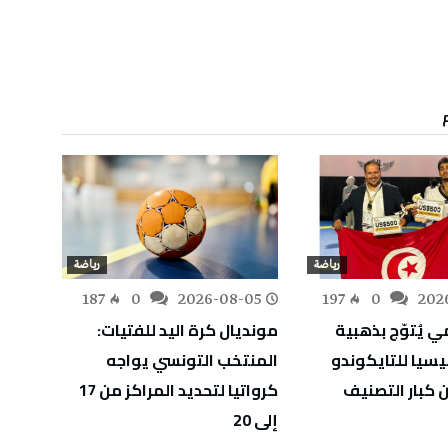
رياضة
رياضة
-04
187
0
2026-08-05
197
0
202
ي يُتوّج بذهبية
مونديال كرة اليد للفتيات:
مباراة
يسيا للتايكوندو
المنتخب التونسي يواجه
 كبار التصنيف
كرواتيا لتحديد المراكز من 17
2
إلى 20