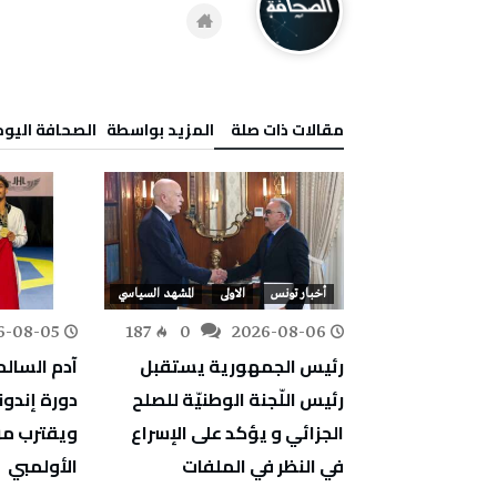
‫مقالات ذات صلة‬
‫‫المزيد بواسطة‬ ‬ ‭ ‬الصحافة‭ ‬اليوم
رياضة
أخبار تونس
الاولى
المشهد السياسي
6-08-05
187
0
2026-08-06
156
0
لرياضة: نحو
رئيس الجمهورية يستقبل
آدم السالم
مواجهة العنف
رئيس اللّجنة الوطنيّة للصلح
دورة إندون
ل انطلاق
الجزائي و يؤكد على الإسراع
ويقترب من
في النظر في الملفات
الأولمبي