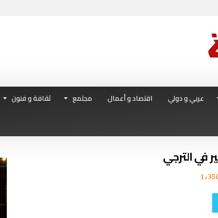
عربي و دولي
اقتصاد و أعمال
مجتمع
ثقافة و فنون
ير في الترجي
1٬35