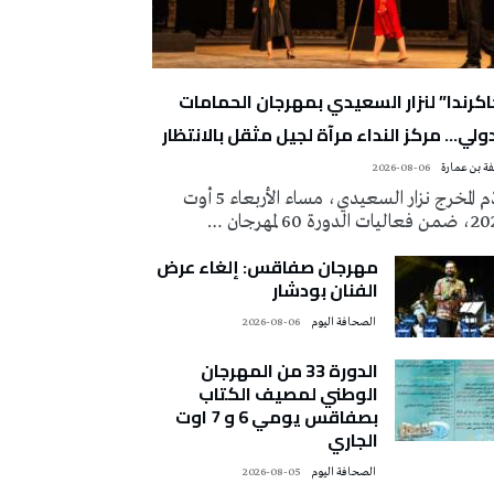
اكرندا” لنزار السعيدي بمهرجان الحمامات
دولي… مركز النداء مرآة لجيل مثقل بالانتظار
ة بن عمارة
2026-08-06
قدّم المخرج نزار السعيدي، مساء الأربعاء 5 أوت
ات الدورة 60 لمهرجان …
مهرجان صفاقس: إلغاء عرض
الفنان بودشار
‭ ‬الصحافة‭ ‬اليوم
2026-08-06
الدورة 33 من المهرجان
الوطني لمصيف الكتاب
بصفاقس يومي 6 و 7 اوت
الجاري
‭ ‬الصحافة‭ ‬اليوم
2026-08-05