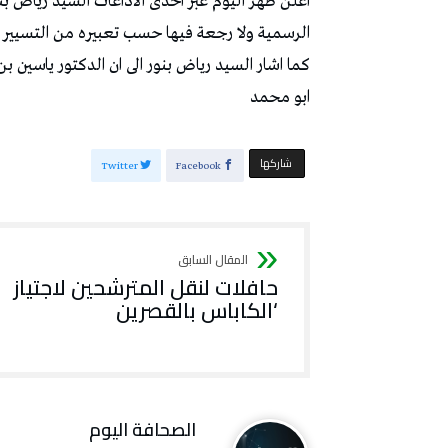
اعلن ظهر اليوم عبر احدى الاذاعات السيد رياض بنو
الرسمية ولا رجعة فيها حسب تعبيره من التسيير
كما اشار السيد رياض بنور الى ان الدكتور ياسين ب
ابو محمد
‫‫ شاركها‬
Twitter
Facebook
حافلات لنقل المترشحين لاجتياز
‘الكاباس بالقصرين
‭ ‬الصحافة‭ ‬اليوم