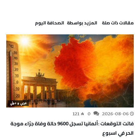
‫مقالات ذات صلة‬
‫‫المزيد بواسطة‬ ‬ ‭ ‬الصحافة‭ ‬اليوم
عربي و دولي
121
0
2026-08-06
فاتت التوقعات :ألمانيا تسجل 9600 حالة وفاة جرّاء موجة
الحر في اسبوع