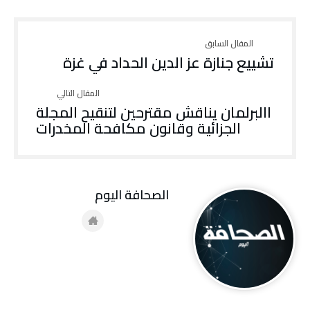
تشييع جنازة عز الدين الحداد في غزة
االبرلمان يناقش مقترحين لتنقيح المجلة
الجزائية وقانون مكافحة المخدرات
‭ ‬الصحافة‭ ‬اليوم