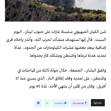
شن الكيان الصهيوني سلسلة غارات على جنوب لبنان، اليوم
السبت، قال إنها تستهدف منشآت لحزب الله، وأنذر بإخلاء قرى
إضافية يبعد بعضها عشرات الكيلومترات عن الحدود، غداة
تمديد هدنة ترعاها واشنطن ويشكك كثر بجدواها.
واتفق البلدان، الجمعة، خلال جولة ثالثة من المباحثات في
واشنطن، على تمديد وقف إطلاق النار، الذي يسري منذ 17
أفريل، وكان من المقرر أن ينتهي الأحد، لمدة 45 يوم.
‫‫ شاركها‬
Twitter
Facebook