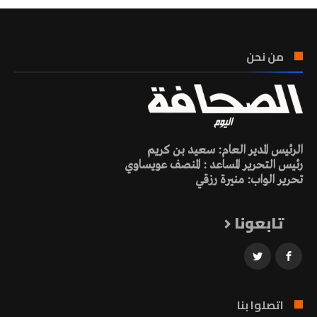
من نحن
الرئيس المدير العام: سعيد بن كريم
رئيس التحرير المساعد : المنصف عويساوي
تحرير الواب: منيرة رزقي
تابعونا
اتصلوا بنا