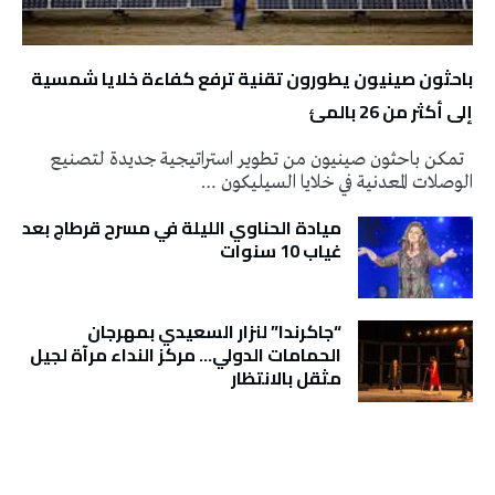
باحثون صينيون يطورون تقنية ترفع كفاءة خلايا شمسية
إلى أكثر من 26 بالمئ
تمكن باحثون صينيون من تطوير استراتيجية جديدة لتصنيع
الوصلات المعدنية في خلايا السيليكون …
ميادة الحناوي الليلة في مسرح قرطاج بعد
غياب 10 سنوات
“جاكرندا” لنزار السعيدي بمهرجان
الحمامات الدولي… مركز النداء مرآة لجيل
مثقل بالانتظار
تونس الطقس