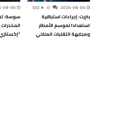
6-08-06
102
0
2026-08-06
144
0
اجتماعية:
بنزرت: إجراءات استباقية
سوسة: تف
ارج ثروة وطنية
استعدادا لموسم الأمطار
ت إقليمية
ومجابهة التقلبات المناخي
“إكستازي
ركة