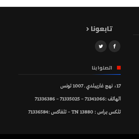
تابعونا
اتصلوا بنا
17، نهج غاريبلدي ـ 1007 تونس
الهاتف :71341066 – 71335025 – 71336386
تلكس براس : 13880 TN – تلفاكس :71336584