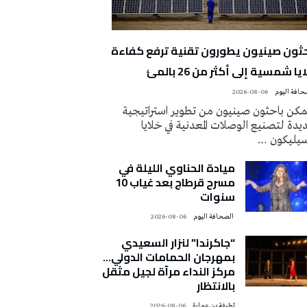
حثون صينيون يطورون تقنية ترفع كفاءة
يا شمسية إلى أكثر من 26 بالمئ
2026-08-06
كن باحثون صينيون من تطوير استراتيجية
دة لتصنيع الوصلات المعدنية في خلايا
سيليكون …
ميادة الحناوي الليلة في
مسرح قرطاج بعد غياب 10
سنوات
‭ ‬الصحافة‭ ‬اليوم
2026-08-06
“جاكرندا” لنزار السعيدي
بمهرجان الحمامات الدولي…
مركز النداء مرآة لجيل مثقل
بالانتظار
لطيفة بن عمارة
2026-08-06