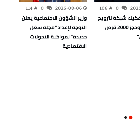
-06
114
0
2026-08-06
106
0
202
كيك شبكة لترويج
وزير الشؤون الاجتماعية يعلن
وزارة 
المخدرات وحجز 2000 قرص
التوجه لإعداد “مجلة شغل
أوليًا
”
جديدة” لمواكبة التحولات
الثان
الاقتصادية
الاختب