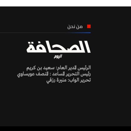
من نحن
الرئيس المدير العام: سعيد بن كريم
رئيس التحرير المساعد : المنصف عويساوي
تحرير الواب: منيرة رزقي