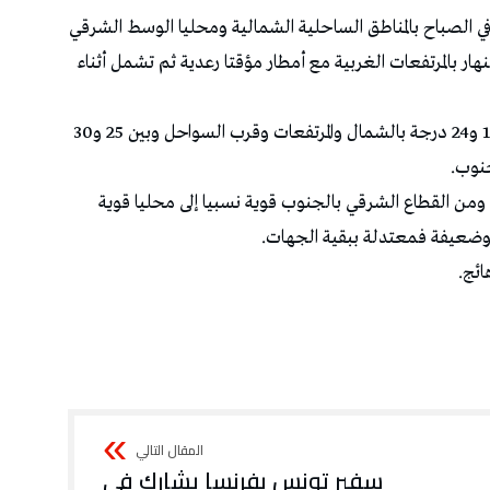
 الصباح بالمناطق الساحلية الشمالية ومحليا الوسط الشرقي
ار بالمرتفعات الغربية مع أمطار مؤقتا رعدية ثم تشمل أثناء
والحرارة في انخفاض طفيف وتتراوح القصوى بين 19 و24 درجة بالشمال والمرتفعات وقرب السواحل وبين 25 و30
من القطاع الشرقي بالجنوب قوية نسبيا إلى محليا قوية
وضعيفة فمعتدلة ببقية الجهات.
ئج.
سفير تونس بفرنسا يشارك في