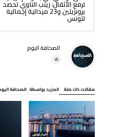
لرفع الأثقال: زينب الناوي تحصد
برونزيتين و23 ميدالية إجمالية
لتونس
‭ ‬الصحافة‭ ‬اليوم
‫مقالات ذات صلة‬
‫‫المزيد بواسطة‬ ‬ ‭ ‬الصحافة‭ ‬اليوم
أخبار تونس
أخبار تونس