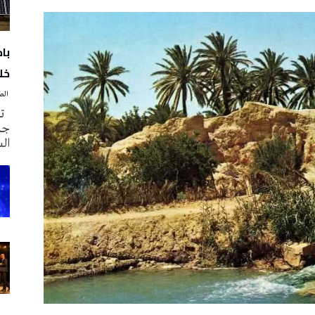
با
خلا
‭ ‬الصحافة‭ ‬اليوم
تم
جدي
ال