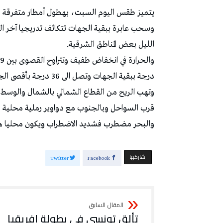
يتميز طقس اليوم السبت، بهطول أمطار متفرقة في
وسحب عابرة ببقية الجهات تتكاثف تدريجيا آخر النه
الليل بعض المناطق الشرقية.
درجة ببقية الجهات وتصل الى 36 درجة بأقصى الجنوب.
وتهب الريح من القطاع الشمالي بالشمال والوسط و
قرب السواحل وبالجنوب مع دواوير رملية محلية 
والبحر مضطرب فشديد الاضطراب ويكون محليا ها
‫‫ شاركها‬
Twitter
Facebook
تألق تونسي في بطولة إفريقيا