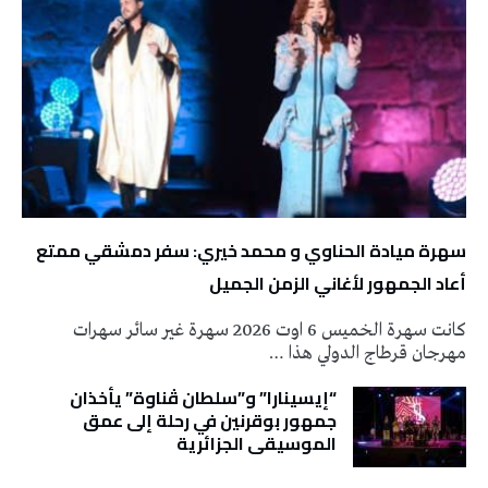
سهرة ميادة الحناوي و محمد خيري: سفر دمشقي ممتع
أعاد الجمهور لأغاني الزمن الجميل
كانت سهرة الخميس 6 اوت 2026 سهرة غير سائر سهرات
مهرجان قرطاج الدولي هذا …
“إيسينارا” و”سلطان ڤناوة” يأخذان
جمهور بوقرنين في رحلة إلى عمق
الموسيقى الجزائرية