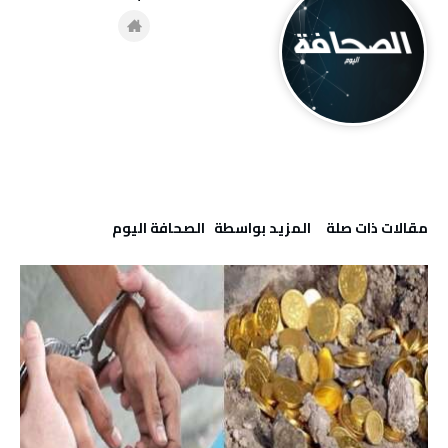
‫مقالات ذات صلة‬
‫‫المزيد بواسطة‬ ‬ ‭ ‬الصحافة‭ ‬اليوم