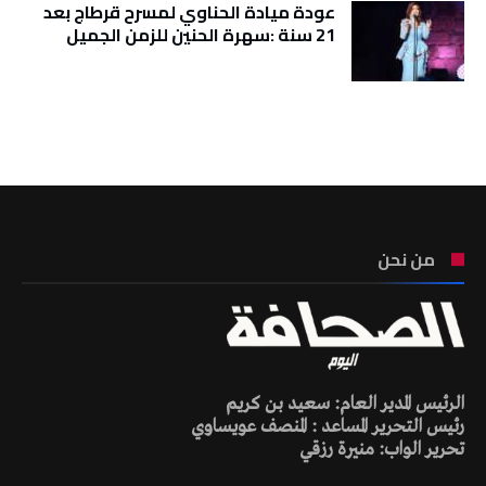
عودة ميادة الحناوي لمسرح قرطاج بعد
21 سنة :سهرة الحنين للزمن الجميل
تونس الطقس
من نحن
الرئيس المدير العام: سعيد بن كريم
رئيس التحرير المساعد : المنصف عويساوي
تحرير الواب: منيرة رزقي