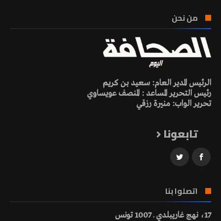
من نحن
الرئيس المدير العام: سعيد بن كريم
رئيس التحرير المساعد : المنصف عويساوي
تحرير الواب: منيرة رزقي
تابعونا
اتصلوا بنا
17، نهج غاريبلدي ـ 1007 تونس