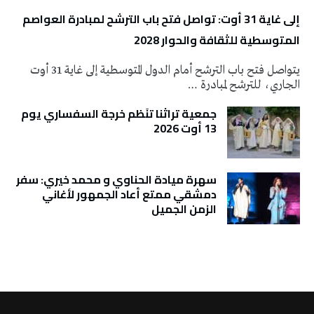
إلى غاية 31 أوت: تواصل فتح باب الترشح لمبادرة العواصم
المتوسطية للثقافة والحوار 2028
يتواصل فتح باب الترشح أمام الدول المتوسطية إلى غاية 31 أوت
الجاري، للترشح لمبادرة …
جمعية تراثنا تنَظم خرجة السفساري يوم
13 أوت 2026
سهرة ميادة الحناوي و محمد خيري: سفر
دمشقي ممتع أعاد الجمهور لأغاني
الزمن الجميل
تونس الطقس