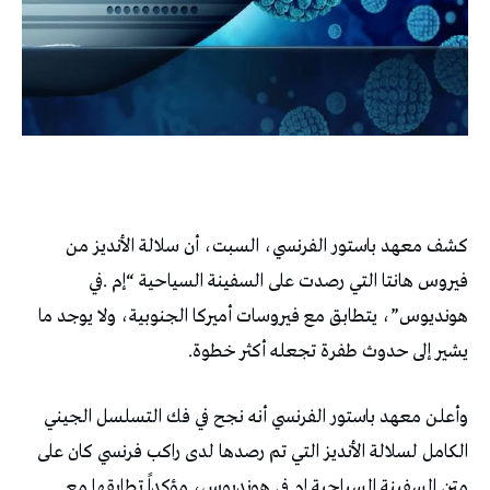
كشف معهد باستور الفرنسي، السبت، أن سلالة الأنديز من
فيروس هانتا التي رصدت على السفينة السياحية “إم .في
هونديوس”، يتطابق مع فيروسات أميركا الجنوبية، ولا يوجد ما
يشير إلى حدوث طفرة تجعله أكثر خطوة.
وأعلن معهد باستور الفرنسي أنه نجح في فك التسلسل الجيني
الكامل لسلالة الأنديز التي تم رصدها لدى راكب فرنسي كان على
متن السفينة السياحية إم.في هونديوس، مؤكداً تطابقها مع