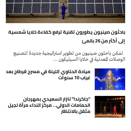
باحثون صينيون يطورون تقنية ترفع كفاءة خلايا شمسية
إلى أكثر من 26 بالمئ
تمكن باحثون صينيون من تطوير استراتيجية جديدة لتصنيع
الوصلات المعدنية في خلايا السيليكون …
ميادة الحناوي الليلة في مسرح قرطاج بعد
غياب 10 سنوات
“جاكرندا” لنزار السعيدي بمهرجان
الحمامات الدولي… مركز النداء مرآة لجيل
مثقل بالانتظار
تونس الطقس