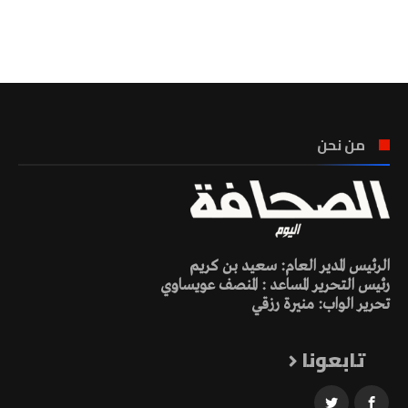
تونس الطقس
من نحن
الرئيس المدير العام: سعيد بن كريم
رئيس التحرير المساعد : المنصف عويساوي
تحرير الواب: منيرة رزقي
تابعونا