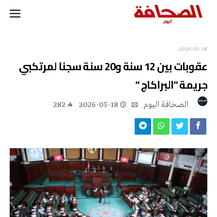
2026-05-18
عقوبات بين 12 سنة و20 سنة سجنا لمرتكبي
جريمة “البراكاج “
‭ ‬الصحافة‭ ‬اليوم
2026-05-18
282