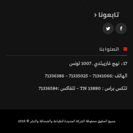
تابعونا
اتصلوا بنا
17، نهج غاريبلدي ـ 1007 تونس
الهاتف :71341066 – 71335025 – 71336386
تلكس براس : 13880 TN – تلفاكس :71336584
جميع الحقوق محفوظة الشركة الجديدة للطباعة والصحافة والنشر © 2026