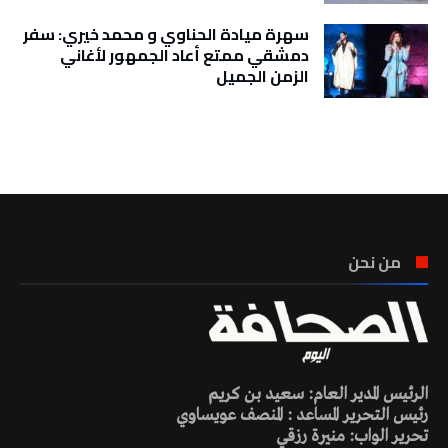
سهرة ميادة الحناوي و محمد خيري: سفر
دمشقي ممتع أعاد الجمهور لأغاني
الزمن الجميل
تونس الطقس
من نحن
الرئيس المدير العام: سعيد بن كريم
رئيس التحرير المساعد : المنصف عويساوي
تحرير الواب: منيرة رزقي