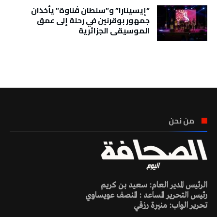
“إيسينارا” و”سلطان ڤناوة” يأخذان
جمهور بوقرنين في رحلة إلى عمق
الموسيقى الجزائرية
تونس الطقس
من نحن
الرئيس المدير العام: سعيد بن كريم
رئيس التحرير المساعد : المنصف عويساوي
تحرير الواب: منيرة رزقي