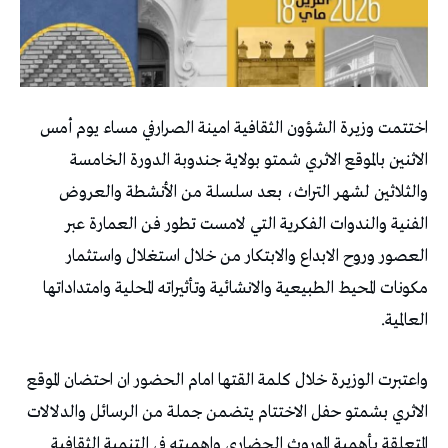
اختتمت وزيرة الشؤون الثقافية امينة الصرارفي مساء يوم أمس
الاثنين بالموقع الاثري شمتو بولاية جندوبة الدورة الخامسة
والثلاثين لشهر التراث، بعد سلسلة من الأنشطة والعروض
الفنية والندوات الفكرية التي لامست تطور فن العمارة عبر
العصور وروح الابداع والابتكار من خلال استغلال واستثمار
مكونات المحيط الطبيعية والانشائية وتأثيراته المحلية وامتداداتها
العالمية.
واعتبرت الوزيرة خلال كلمة القتها امام الحضور ان احتضان الموقع
الاثري بشمتو حفل الاختتام يتضمن جملة من الرسائل والدلالات
المتعلقة بأهمية الموروث الحضاري واهميته في التنمية الثقافية