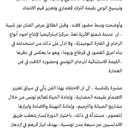
وترسيخ الوعي بقيمة التراث المعماري وتعزيز قيم الانتماء.
وأوضحت وسط حضور لافت، وقبل انطلاق عرض الفنان نور شيبة
، ان مدينة شمتو الاثرية تعدّ مركزا استراتيجيا لإنتاج اجود أنواع
الرخام في الفترة النوميديّة، ولا ادل على ذلك من استخدامه في
بناء اعرق القصور في قرطاج وروما، وهو ما يعكس في نظرها
،القيمة الاستثنائية للرخام التونسي وحضوره اللافت في فن
العمارة.
مشيرة بالمناسبة ، الى ان الاحتفاء بهذا الفن يأتي في سياق تعزيز
الاهتمام بقيمته الحضارية، وإعادة الحياة لمعالم تونس من خلال
مشاريع الصيانة والترميم، وإعادة التهيئة والاضاءة وابرازها
للعموم، مستدلّة في ذلك، باختيار الدورة لمسار يتعقب طريق
الاندلسيين عبر سبعة مدن تونسية، بهدف ابراز اثرهم في ازدهار