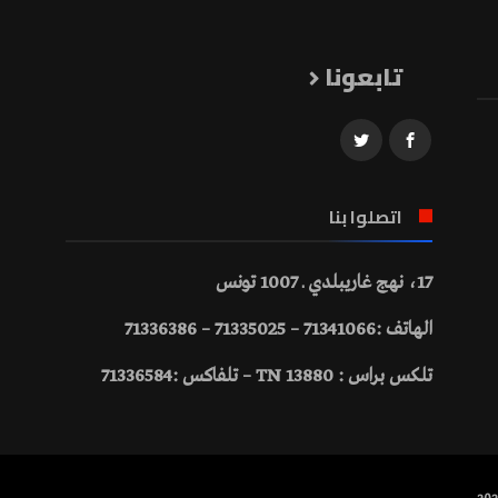
تابعونا
اتصلوا بنا
17، نهج غاريبلدي ـ 1007 تونس
الهاتف :71341066 – 71335025 – 71336386
تلكس براس : 13880 TN – تلفاكس :71336584