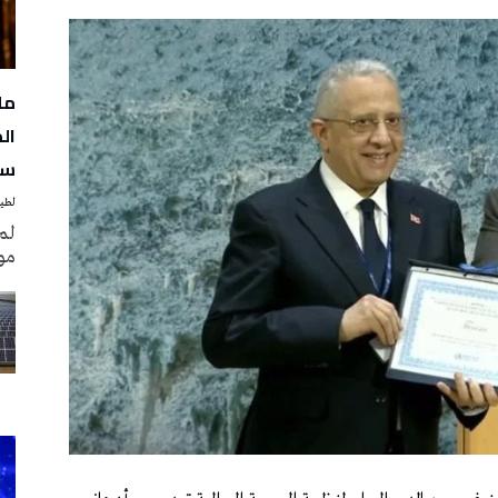
مل
سن
لطيف
لم
مو