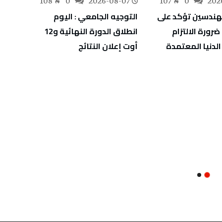
-07
108
0
2026-08-07
107
0
202
هندسين تؤكد على
التوجيه الجامعي : اليوم
انطلا
رورة الالتزام
انطلاق الدورة النهائية و12
الدنيا المعتمدة
أوت إعلان النتائج
بالمائ