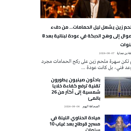
حم زين يشعل ليل الحمامات… من دفء
الموال إلى وهج الدبكة في عودة لبنانية بعد 8
وات
ة بن عمارة
2026-08-07
 تكن سهرة ملحم زين على ركح الحمامات مجرد
عد فني، بل كانت عودة …
باحثون صينيون يطورون
تقنية ترفع كفاءة خلايا
شمسية إلى أكثر من 26
بالمئ
‭ ‬الصحافة‭ ‬اليوم
2026-08-06
ميادة الحناوي الليلة في
مسرح قرطاج بعد غياب 10
سنوات