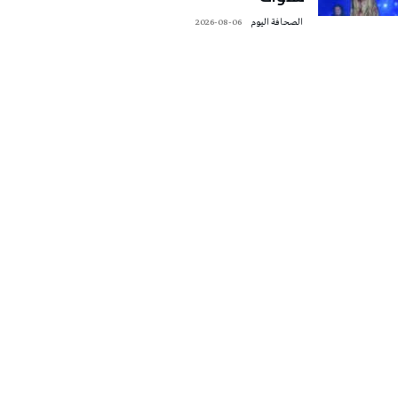
‭ ‬الصحافة‭ ‬اليوم
2026-08-06
تونس الطقس