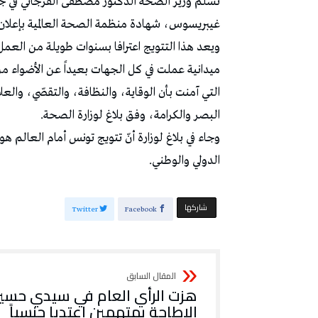
تسلّم وزير الصحة الدكتور مصطفى الفرجاني في جني
غيبريسوس، شهادة منظمة الصحة العالمية بإعلان
ويعد هذا التتويج اعترافا بسنوات طويلة من العم
ميدانية عملت في كل الجهات بعيداً عن الأضواء م
التي آمنت بأن الوقاية، والنظافة، والتقصّي، والع
البصر والكرامة، وفق بلاغ لوزارة الصحة.
وجاء في بلاغ لوزارة أنّ تتويج تونس أمام العالم 
الدولي والوطني.
‫‫ شاركها‬
Twitter
Facebook
هزت الرأي العام في سيدي حسين
الإطاحة بمتهمين اعتديا جنسياً