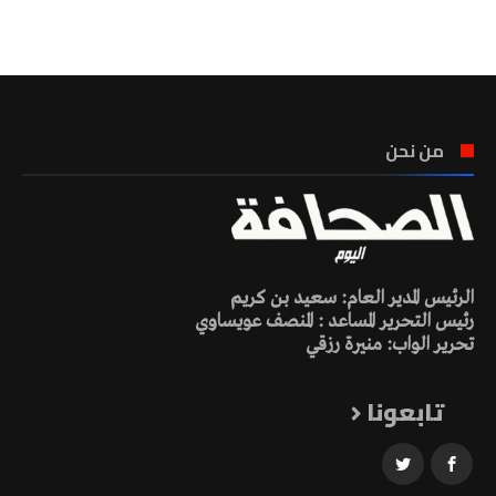
تونس الطقس
من نحن
الرئيس المدير العام: سعيد بن كريم
رئيس التحرير المساعد : المنصف عويساوي
تحرير الواب: منيرة رزقي
تابعونا