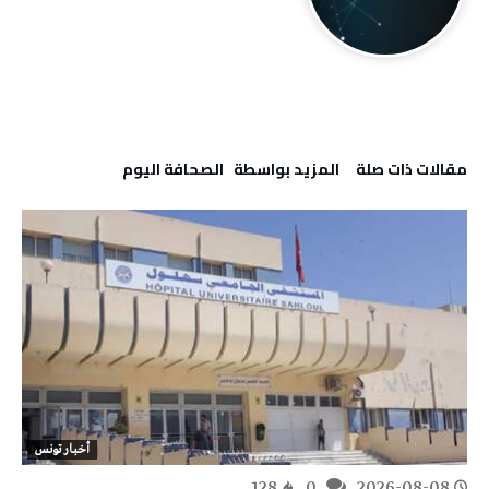
‫مقالات ذات صلة‬
‫‫المزيد بواسطة‬ ‬ ‭ ‬الصحافة‭ ‬اليوم
أخبار تونس
128
0
2026-08-08