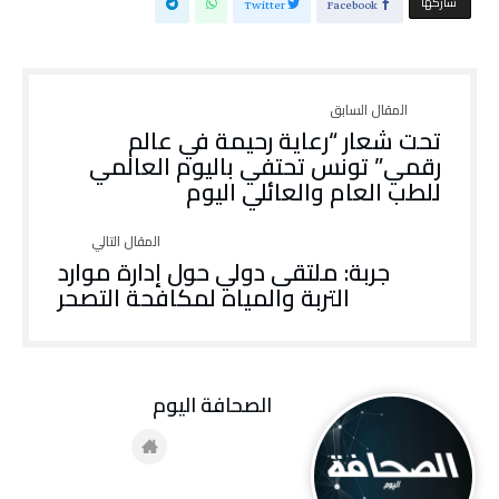
‫‫ شاركها‬
Twitter
Facebook
تحت شعار “رعاية رحيمة في عالم
رقمي” تونس تحتفي باليوم العالمي
للطب العام والعائلي اليوم
جربة: ملتقى دولي حول إدارة موارد
التربة والمياه لمكافحة التصحر
‭ ‬الصحافة‭ ‬اليوم