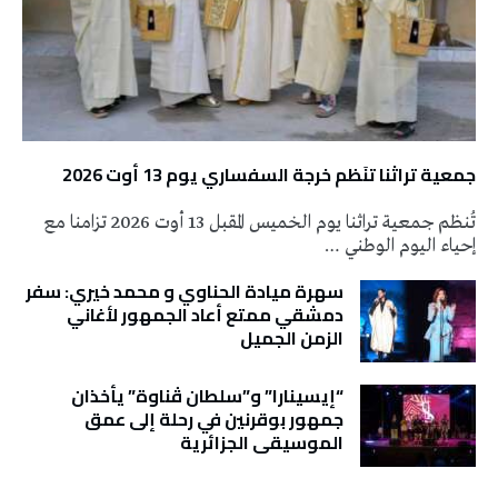
جمعية تراثنا تنَظم خرجة السفساري يوم 13 أوت 2026
تُنظم جمعية تراثنا يوم الخميس المقبل 13 أوت 2026 تزامنا مع
إحياء اليوم الوطني …
سهرة ميادة الحناوي و محمد خيري: سفر
دمشقي ممتع أعاد الجمهور لأغاني
الزمن الجميل
“إيسينارا” و”سلطان ڤناوة” يأخذان
جمهور بوقرنين في رحلة إلى عمق
الموسيقى الجزائرية