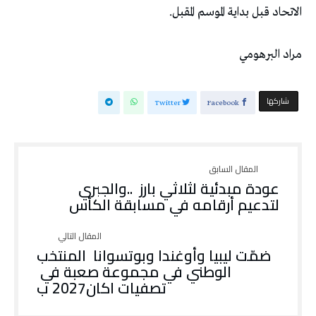
‬الاتحاد‭ ‬قبل‭ ‬بداية‭ ‬الموسم‭ ‬المقبل‭.‬
مراد‭ ‬البرهومي
‫‫ شاركها‬
Twitter
Facebook
‬لتدعيم‭ ‬أرقامه‭ ‬في‭ ‬مسابقة‭ ‬الكأس
‬الوطني‭ ‬في‭ ‬مجموعة‭ ‬صعبة‭ ‬في‭
‬تصفيات‭ ‬اكان‭ ‬2027ب