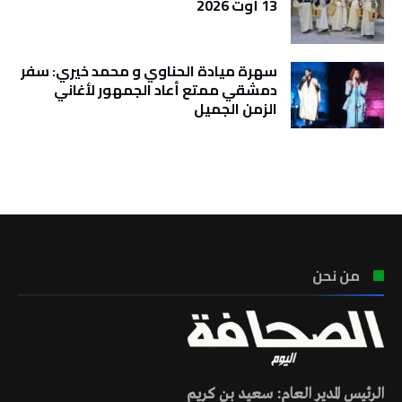
13 أوت 2026
سهرة ميادة الحناوي و محمد خيري: سفر
دمشقي ممتع أعاد الجمهور لأغاني
الزمن الجميل
تونس الطقس
من نحن
الرئيس المدير العام: سعيد بن كريم