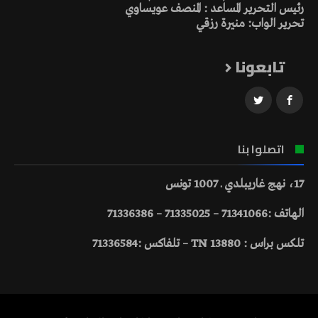
رئيس التحرير المساعد : المنصف عويساوي
تحرير الواب: منيرة رزقي
تابعونا
اتصلوا بنا
17، نهج غاريبلدي ـ 1007 تونس
الهاتف :71341066 – 71335025 – 71336386
تلكس براس : 13880 TN – تلفاكس :71336584