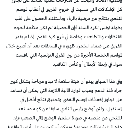
‬سواء‭ ‬في‭ ‬رابطة‭ ‬الأبطال‭ ‬أو‭ ‬كأس‭ ‬االكافب‭.‬