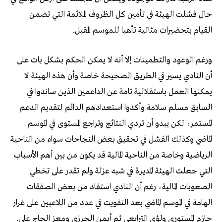
‬القيام‭ ‬بتحضيرات‭ ‬مثالية‭ ‬تأهبا‭ ‬للموسم‭ ‬المقبل‭.‬
‬حازم‭ ‬المستوري‭ ‬ولؤي‭ ‬الترايعي‭ ‬ثم‭ ‬أيمن‭ ‬الحرزي‭ ‬ومعز‭ ‬الحاج‭ ‬علي‭.‬