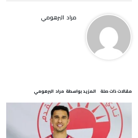
مراد‭ ‬ البرهومي
‫مقالات ذات صلة‬
‫‫المزيد بواسطة‬ ‬ مراد‭ ‬ البرهومي