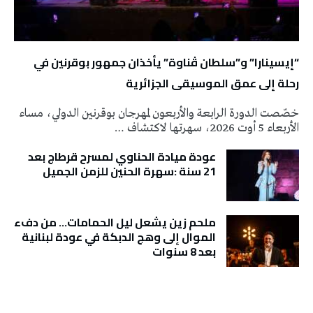
“إيسينارا” و”سلطان ڤناوة” يأخذان جمهور بوقرنين في
رحلة إلى عمق الموسيقى الجزائرية
خصّصت الدورة الرابعة والأربعون لمهرجان بوقرنين الدولي، مساء
الأربعاء 5 أوت 2026، سهرتها لاكتشاف …
عودة ميادة الحناوي لمسرح قرطاج بعد
21 سنة :سهرة الحنين للزمن الجميل
ملحم زين يشعل ليل الحمامات… من دفء
الموال إلى وهج الدبكة في عودة لبنانية
بعد 8 سنوات
تونس الطقس