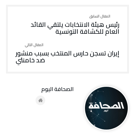
رئيس هيئة الانتخابات يلتقي القائد
العام للكشافة التونسية
إيران تسجن حارس المنتخب بسبب منشور
ضد خامنئي
‭ ‬الصحافة‭ ‬اليوم