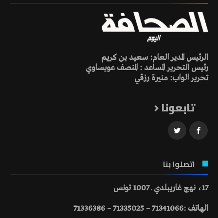
الرئيس المدير العام: سعيد بن كريم
رئيس التحرير المساعد : المنصف عويساوي
تحرير الواب: منيرة رزقي
تابعونا
اتصلوا بنا
17، نهج غاريبلدي ـ 1007 تونس
الهاتف :71341066 – 71335025 – 71336386