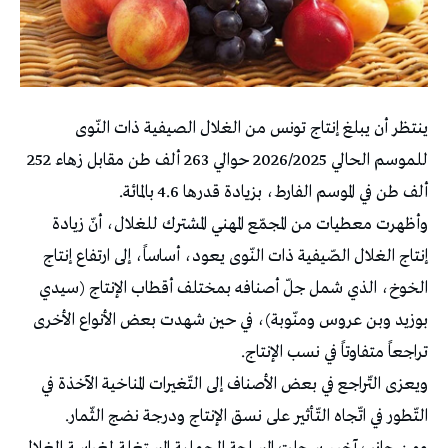
ينتظر أن يبلغ إنتاج تونس من الغلال الصيفية ذات النّوى
للموسم الحالي 2026/2025 حوالي 263 ألف طن مقابل زهاء 252
ألف طن في الموسم الفارط، بزيادة قدرها 4.6 بالمائة.
وأظهرت معطيات من المجمّع المهني المشترك للغلال، أنّ زيادة
إنتاج الغلال الصّيفية ذات النّوى يعود، أساساً، إلى ارتفاع إنتاج
الخوخ، الذي شمل جلّ أصنافه بمختلف أقطاب الإنتاج (سيدي
بوزيد وبن عروس ومنّوبة)، في حين شهدت بعض الأنواع الأخرى
تراجعاً متفاوتاً في نسب الإنتاج.
ويعزى التّراجع في بعض الأصناف إلى التّغيرات المناخية الآخذة في
التّطور في اتّجاه التّأثير على نسق الإنتاج ودرجة نضج الثّمار.