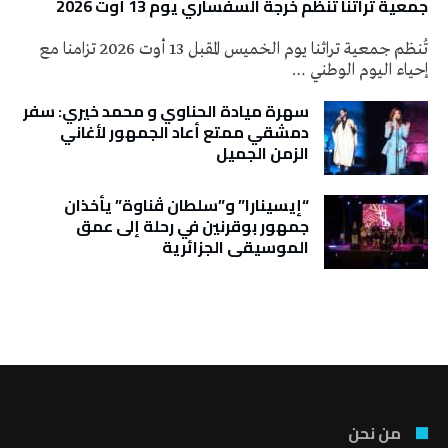
جمعية تراثنا تنَظم خرجة السفساري يوم 13 أوت 2026
تُنظم جمعية تراثنا يوم الخميس المقبل 13 أوت 2026 تزامنا مع
إحياء اليوم الوطني …
سهرة ميادة الحناوي و محمد خيري: سفر
دمشقي ممتع أعاد الجمهور لأغاني
الزمن الجميل
“إيسينارا” و”سلطان ڤناوة” يأخذان
جمهور بوقرنين في رحلة إلى عمق
الموسيقى الجزائرية
تونس الطقس
من نحن