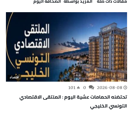
‫مقالات ذات صلة‬
‫‫المزيد بواسطة‬ ‬ ‭ ‬الصحافة‭ ‬اليوم
اقتصاد
101
0
2026-08-08
تحتضنه الحمامات عشية اليوم : الملتقى الاقتصادي
التونسي الخليجي