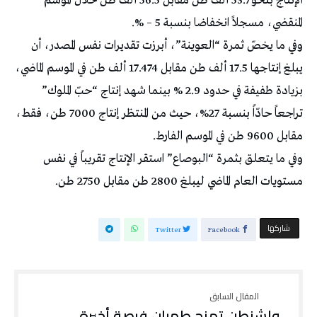
الإنتاج بنحو 53.7 ألف طن مقابل 56.5 ألف طن خلال الموسم
المنقضي، مسجلاً انخفاضا بنسبة 5 – %.
وفي ما يخصّ ثمرة “العوينة”، أبرزت تقديرات نفس المصدر، أن
يبلغ إنتاجها 17.5 ألف طن مقابل 17.474 ألف طن في الموسم الماضي،
بزيادة طفيفة في حدود 2.9 % بينما شهد إنتاج “حبّ الملوك”
تراجعاً حادّاً بنسبة 27%، حيث من المنتظر إنتاج 7000 طن، فقط،
مقابل 9600 طن في الموسم الفارط.
وفي ما يتعلق بثمرة “البوصاع” استقر الإنتاج تقريباً في نفس
مستويات العام الماضي ليبلغ 2800 طن مقابل 2750 طن.
‫‫ شاركها‬
Twitter
Facebook
واشنطن تمنح طهران فرصة أخيرة