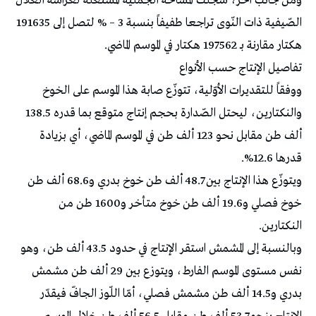
ومن جانب آخر، سجلت المساحة الجملية المستغلة لغراسة الغلال
الصّيفية ذات النّوى تراجعا طفيفاً بنسبة 3 – % لتصل إلى 191635
هكتار مقارنة بـ 197562 هكتار في الموسم الماضي.
تفاصيل الإنتاج حسب الأنواع
ووفقاً للتقديرات الأوّلية، تتوزّع صابة هذا الموسم على الخوخ
والنكتارين، ليحتل الصّدارة بحجم إنتاج متوقع بما قدره 138.5
ألف طن مقابل نحو 123 ألف طن في الموسم الماضي، أي بزيادة
قدرها 12.6%.
ويتوزّع هذا الإنتاج بين 48.7 ألف طن خوخ بدري و68.6 ألف طن
خوخ فصلي و19.6 ألف طن خوخ متأخر و1600 طن من
النكتارين.
وبالنسبة إلى المشمش استقر الإنتاج في حدود 43.5 ألف طن، وهو
نفس مستوى الموسم الفارط، ويتوزع بين 29 ألف طن مشمش
بدري و14.5 ألف طن مشمش فصلي، أمّا اللّوز الجافّ فيقدّر