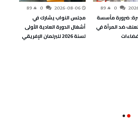
-06
89
0
2026-08-06
89
0
202
سرة: ضرورة مأسسة
مجلس النواب يشارك في
عنف ضد المرأة في
أشغال الدورة العادية الأولى
معتمد
فضاءات
لسنة 2026 للبرلمان الإفريقي
00
التجار
الإصط