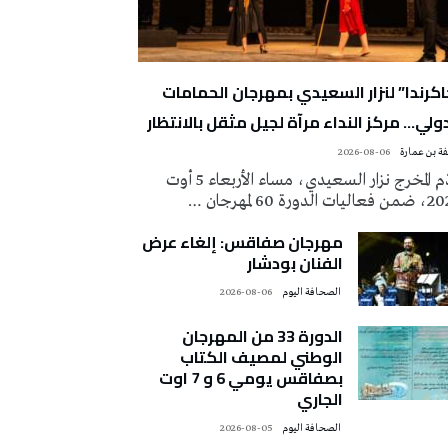
اكرندا” لنزار السعيدي بمهرجان الحمامات
دولي… مركز النداء مرآة لجيل مثقل بالانتظار
ة بن عمارة
2026-08-06
قدّم المخرج نزار السعيدي، مساء الأربعاء 5 أوت
ات الدورة 60 لمهرجان …
مهرجان صفاقس: إلغاء عرض
الفنان بودشار
‭ ‬الصحافة‭ ‬اليوم
2026-08-06
الدورة 33 من المهرجان
الوطني لمصيف الكتاب
بصفاقس يومي 6 و 7 اوت
الجاري
‭ ‬الصحافة‭ ‬اليوم
2026-08-05