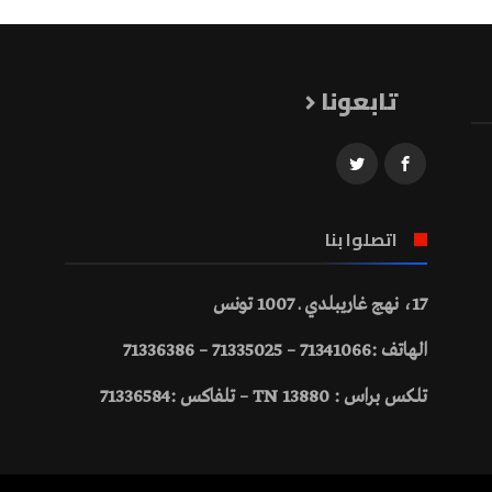
تابعونا
اتصلوا بنا
17، نهج غاريبلدي ـ 1007 تونس
الهاتف :71341066 – 71335025 – 71336386
تلكس براس : 13880 TN – تلفاكس :71336584