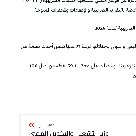
احتلت تونس مرتبة مُتقدّمة في أحدث البيانات الصادرة عن المؤشّر العالمي لشفافية النفقات الضريبية (GTETI)،
صّة بالتقارير الضريبية والإعفاءات والمحفزات الممنوحة.
يبية لسنة 2026
عن تقدّم لافت للدولة التونسيّة على المستويين الإقليمي والدولي باحتلالها المرتبة 27 عالميًا ضمن أحدث نسخة من
ووفقا للتقرير المنشور، تبوأت تونس الصدارة مغاربيًا وعربيًا، وحصلت على معدّل 59.1 نقطة من أصل 100،
ق.
وزير التشغيل والتكوين المهني