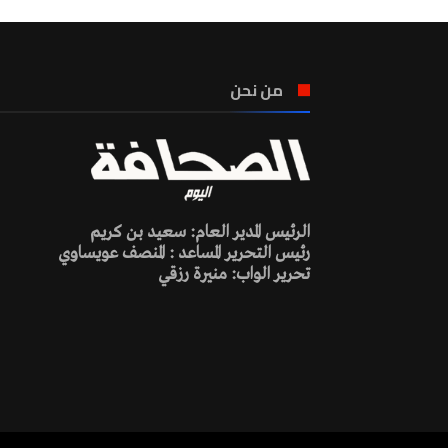
من نحن
الرئيس المدير العام: سعيد بن كريم
رئيس التحرير المساعد : المنصف عويساوي
تحرير الواب: منيرة رزقي