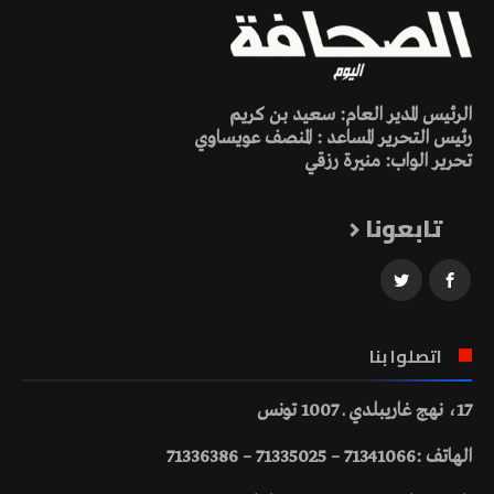
الرئيس المدير العام: سعيد بن كريم
رئيس التحرير المساعد : المنصف عويساوي
تحرير الواب: منيرة رزقي
تابعونا
اتصلوا بنا
17، نهج غاريبلدي ـ 1007 تونس
الهاتف :71341066 – 71335025 – 71336386