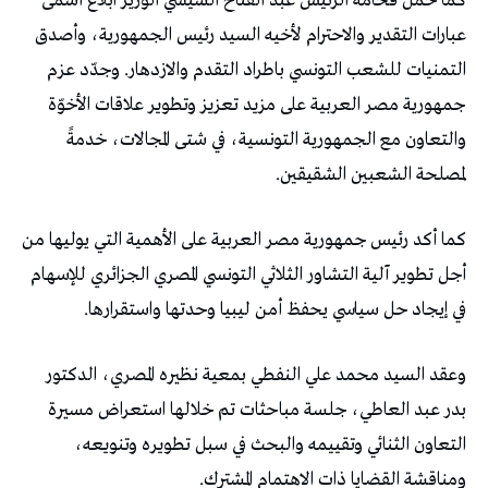
كما حمّل فخامة الرئيس عبد الفتاح السيسي الوزير ابلاغ أسمى
عبارات التقدير والاحترام لأخيه السيد رئيس الجمهورية، وأصدق
التمنيات للشعب التونسي باطراد التقدم والازدهار. وجدّد عزم
جمهورية مصر العربية على مزيد تعزيز وتطوير علاقات الأخوّة
والتعاون مع الجمهورية التونسية، في شتى المجالات، خدمةً
لمصلحة الشعبين الشقيقين.
كما أكد رئيس جمهورية مصر العربية على الأهمية التي يوليها من
أجل تطوير آلية التشاور الثلاثي التونسي المصري الجزائري للإسهام
في إيجاد حل سياسي يحفظ أمن ليبيا وحدتها واستقرارها.
وعقد السيد محمد علي النفطي بمعية نظيره المصري، الدكتور
بدر عبد العاطي، جلسة مباحثات تم خلالها استعراض مسيرة
التعاون الثنائي وتقييمه والبحث في سبل تطويره وتنويعه،
ومناقشة القضايا ذات الاهتمام المشترك.