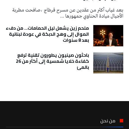
بعد غياب أكثر من عقدين عن مسرح قرطاج ،صافحت مطربة
الأجيال ميادة الحناوي جمهورها …
ملحم زين يشعل ليل الحمامات… من دفء
الموال إلى وهج الدبكة في عودة لبنانية
بعد 8 سنوات
باحثون صينيون يطورون تقنية ترفع
كفاءة خلايا شمسية إلى أكثر من 26
بالمئ
تونس الطقس
من نحن