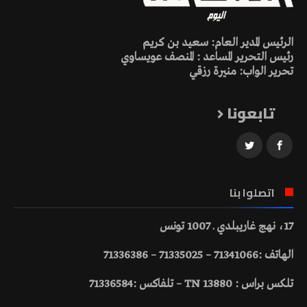
الرئيس المدير العام: سعيد بن كريم
رئيس التحرير المساعد : المنصف عويساوي
تحرير الواب: منيرة رزقي
تابعونا
اتصلوا بنا
17، نهج غاريبلدي ـ 1007 تونس
الهاتف :71341066 – 71335025 – 71336386
تلكس براس : 13880 TN – تلفاكس :71336584