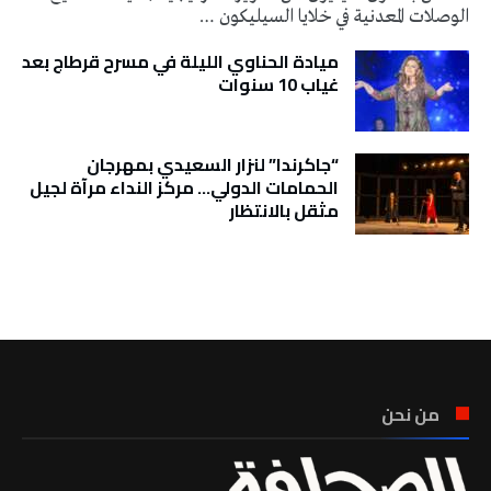
الوصلات المعدنية في خلايا السيليكون …
ميادة الحناوي الليلة في مسرح قرطاج بعد
غياب 10 سنوات
“جاكرندا” لنزار السعيدي بمهرجان
الحمامات الدولي… مركز النداء مرآة لجيل
مثقل بالانتظار
تونس الطقس
من نحن