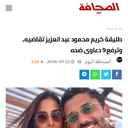
2026-05-21
طليقة كريم محمود عبد العزيز تقاضيه..
وترفع 9 دعاوى ضده
‭ ‬الصحافة‭ ‬اليوم
2026-05-21
630