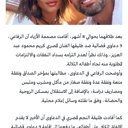
بعد طلاقهما بحوالي 8 أشهر، أقامت مصممة الأزياء آن الرفاعي،
9 دعاوى قضائية ضد طليقها الفنان المصري كريم محمود عبد
العزيز، وذلك نظراً لعدم التزامه بسداد النفقات والالتزامات
المطلوبة منه تجاه أطفاله الثلاثة.
وأوضحت الرفاعي في الدعاوى، مطالبتها بمؤخر الصداق ونفقة
متعة ونفقة عدة ونفقة صغار من مأكل ومشرب وملبس
ومصاريف دراسة، بالإضافة إلى الاستقلال بمسكن الزوجية
والحضانة، وفق ما نقلته وسائل إعلام محلية.
كما أفادت طليقة النجم المصري في الدعاوى أن الأخير لا يقدم
الإنفاق الكافي على أطفاله، ما دفعها إلى إقامة 9 دعاوى قضائية