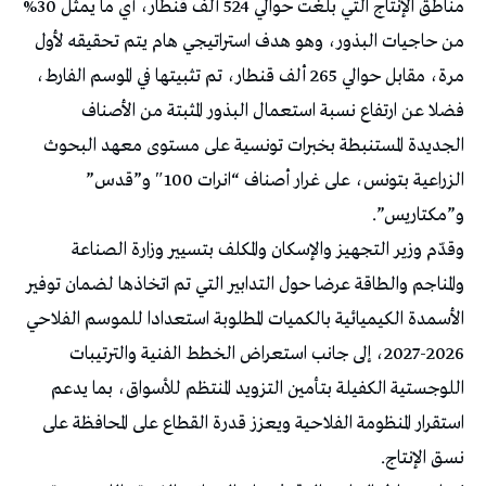
مناطق الإنتاج التي بلغت حوالي 524 ألف قنطار، أي ما يمثل 30%
من حاجيات البذور، وهو هدف استراتيجي هام يتم تحقيقه لأول
مرة، مقابل حوالي 265 ألف قنطار، تم تثبيتها في الموسم الفارط،
فضلا عن ارتفاع نسبة استعمال البذور المثبتة من الأصناف
الجديدة المستنبطة بخبرات تونسية على مستوى معهد البحوث
الزراعية بتونس، على غرار أصناف “انرات 100″ و”قدس”
و”مكتاريس”.
وقدّم وزير التجهيز والإسكان والمكلف بتسيير وزارة الصناعة
والمناجم والطاقة عرضا حول التدابير التي تم اتخاذها لضمان توفير
الأسمدة الكيميائية بالكميات المطلوبة استعدادا للموسم الفلاحي
2026-2027، إلى جانب استعراض الخطط الفنية والترتيبات
اللوجستية الكفيلة بتأمين التزويد المنتظم للأسواق، بما يدعم
استقرار المنظومة الفلاحية ويعزز قدرة القطاع على المحافظة على
نسق الإنتاج.