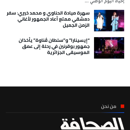
إحياء اليوم الوطني …
سهرة ميادة الحناوي و محمد خيري: سفر
دمشقي ممتع أعاد الجمهور لأغاني
الزمن الجميل
“إيسينارا” و”سلطان ڤناوة” يأخذان
جمهور بوقرنين في رحلة إلى عمق
الموسيقى الجزائرية
تونس الطقس
من نحن