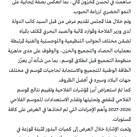
ساهمت في تحسن المخزون المائي، بما انعكس بصفة إيجابية على
النمو الخضري لزراعة الحبوب.
وتم خلال هذا المجلس تقديم عرض من قبل السيد كاتب الدولة
لدى وزير الفلاحة والموارد المائية والصيد البحري المكلف بالمياه
تضمّن مختلف الجوانب التنظيمية واللوجستية والفنية المرتبطة
بعمليات الحصاد والتجميع والخزن، والوقوف على مدى جاهزية
منظومة التجميع قبل انطلاق الموسم، بما من شأنه أن يعزّز
الطاقة الوطنية للتجميع والاستجابة لحاجيات الموسم في مختلف
جهات البلاد وسيره في أفضل الظروف.
كما تمّ استعراض أبرز المؤشرات الفلاحية وتقييم نتائج الموسم
الفلاحي المنقضي وتحليلها وتقدّم الاستعدادات للموسم الفلاحي
2026-2027 وأهم الإجراءات التي تم اتخاذها في الغرض على كافة
المستويات.
وتمت الإشارة خلال العرض إلى كميات البذور المثبتة الموزعة في