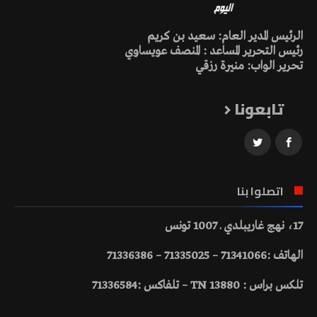
الرئيس المدير العام: سعيد بن كريم
رئيس التحرير المساعد : المنصف عويساوي
تحرير الواب: منيرة رزقي
تابعونا
اتصلوا بنا
17، نهج غاريبلدي ـ 1007 تونس
الهاتف :71341066 – 71335025 – 71336386
تلكس براس : 13880 TN – تلفاكس :71336584