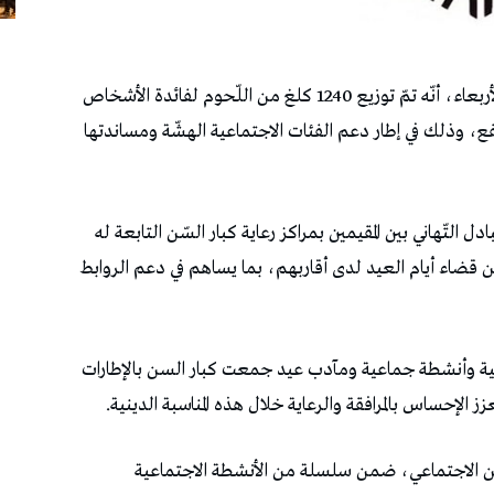
أفاد الاتّحاد التّونسي للتّضامن الاجتماعي، أمس الأربعاء، أنّه تمّ توزيع 1240 كلغ من اللّحوم لفائدة الأشخاص
صّة، بمعدل 2 كلغ لكلّ منتفع، وذلك في إطار دعم الفئات الاجتماعية الهشّة ومساندتها
دل التّهاني بين المقيمين بمراكز رعاية كبار السّن التابعة له
 قضاء أيام العيد لدى أقاربهم، بما يساهم في دعم الروابط
ية وأنشطة جماعية ومآدب عيد جمعت كبار السن بالإطارات
زز الإحساس بالمرافقة والرعاية خلال هذه المناسبة الدينية.
امن الاجتماعي، ضمن سلسلة من الأنشطة الاجتماعية