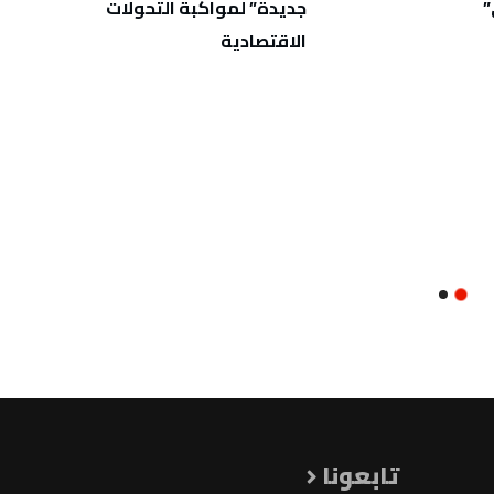
”
جديدة” لمواكبة التحولات
الثان
الاقتصادية
الاختب
تابعونا