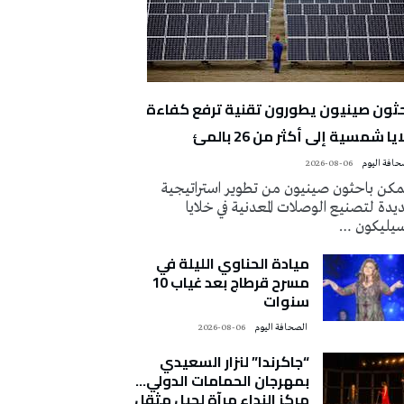
حثون صينيون يطورون تقنية ترفع كفاءة
يا شمسية إلى أكثر من 26 بالمئ
2026-08-06
كن باحثون صينيون من تطوير استراتيجية
دة لتصنيع الوصلات المعدنية في خلايا
سيليكون …
ميادة الحناوي الليلة في
مسرح قرطاج بعد غياب 10
سنوات
‭ ‬الصحافة‭ ‬اليوم
2026-08-06
“جاكرندا” لنزار السعيدي
بمهرجان الحمامات الدولي…
مركز النداء مرآة لجيل مثقل