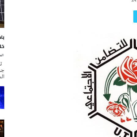
24
با
خلا
‭ ‬الصحافة‭ ‬اليوم
تم
جدي
ال