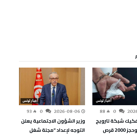
أخبار تونس
أخبار تونس
-06
93
0
2026-08-06
88
0
202
كيك شبكة لترويج
وزير الشؤون الاجتماعية يعلن
وزارة 
المخدرات وحجز 2000 قرص
التوجه لإعداد “مجلة شغل
أوليًا