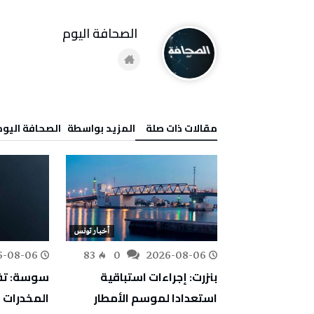
‭ ‬الصحافة‭ ‬اليوم
‫مقالات ذات صلة‬
‫‫المزيد بواسطة‬ ‬ ‭ ‬الصحافة‭ ‬اليوم
أخبار تونس
أخبار تونس
6-08-06
83
0
2026-08-06
106
0
اجتماعية:
بنزرت: إجراءات استباقية
سوسة: تف
ارج ثروة وطنية
استعدادا لموسم الأمطار