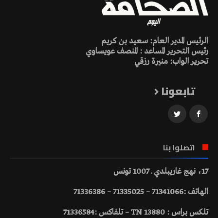
الرئيس المدير العام: سعيد بن كريم
رئيس التحرير المساعد : المنصف عويساوي
تحرير الواب: منيرة رزقي
تابعونا
اتصلوا بنا
17، نهج غاريبلدي ـ 1007 تونس
الهاتف :71341066 – 71335025 – 71336386
تلكس براس : 13880 TN – تلفاكس :71336584