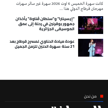
كانت سهرة الخميس 6 اوت 2026 سهرة غير سائر سهرات
مهرجان قرطاج الدولي هذا …
“إيسينارا” و”سلطان ڤناوة” يأخذان
جمهور بوقرنين في رحلة إلى عمق
الموسيقى الجزائرية
عودة ميادة الحناوي لمسرح قرطاج بعد
21 سنة :سهرة الحنين للزمن الجميل
تونس الطقس
من نحن