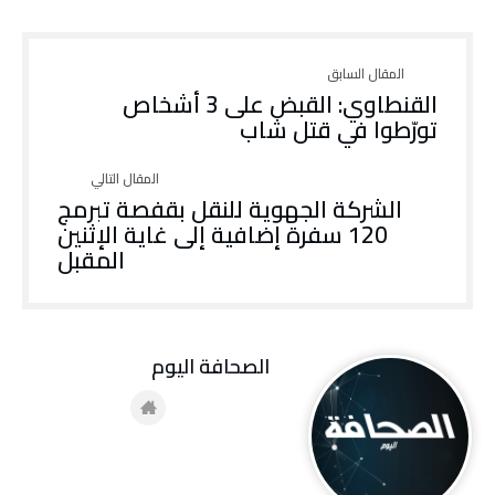
القنطاوي: القبض على 3 أشخاص
تورّطوا في قتل شاب
الشركة الجهوية للنقل بقفصة تبرمج
120 سفرة إضافية إلى غاية الإثنين
المقبل
‭ ‬الصحافة‭ ‬اليوم