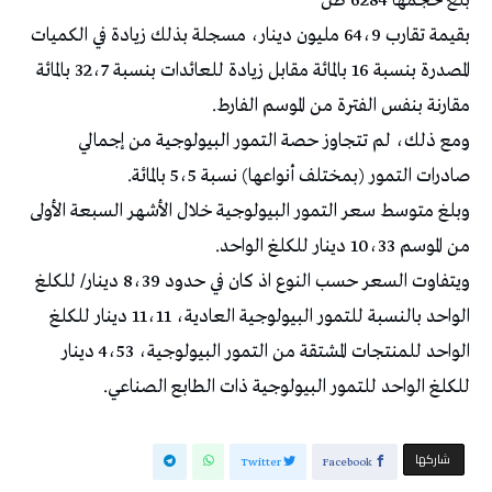
بلغ حجمها 6284 طن
بقيمة تقارب 64،9 مليون دينار، مسجلة بذلك زيادة في الكميات
المصدرة بنسبة 16 بالمائة مقابل زيادة للعائدات بنسبة 32،7 بالمائة
مقارنة بنفس الفترة من الموسم الفارط.
ومع ذلك، لم تتجاوز حصة التمور البيولوجية من إجمالي
صادرات التمور (بمختلف أنواعها) نسبة 5،5 بالمائة.
وبلغ متوسط سعر التمور البيولوجية خلال الأشهر السبعة الأولى
من الموسم 10،33 دينار للكلغ الواحد.
ويتفاوت السعر حسب النوع اذ كان في حدود 8،39 دينار/ للكلغ
الواحد بالنسبة للتمور البيولوجية العادية، 11،11 دينار للكلغ
الواحد للمنتجات المشتقة من التمور البيولوجية، 4،53 دينار
للكلغ الواحد للتمور البيولوجية ذات الطابع الصناعي.
‫‫ شاركها‬
Twitter
Facebook