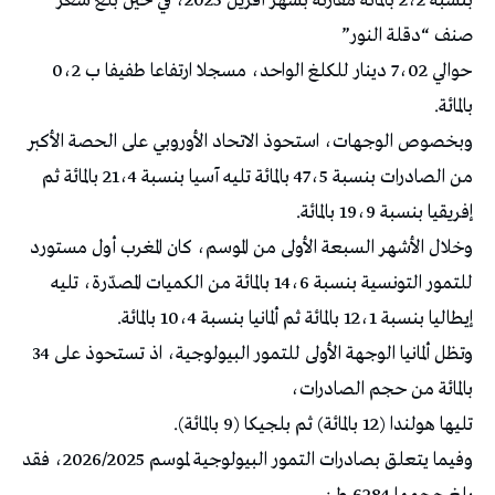
بنسبة 2،2 بالمائة مقارنة بشهر أفريل 2025، في حين بلغ سعر
صنف “دقلة النور”
حوالي 7،02 دينار للكلغ الواحد، مسجلا ارتفاعا طفيفا ب 0،2
بالمائة.
وبخصوص الوجهات، استحوذ الاتحاد الأوروبي على الحصة الأكبر
من الصادرات بنسبة 47،5 بالمائة تليه آسيا بنسبة 21،4 بالمائة ثم
إفريقيا بنسبة 19،9 بالمائة.
وخلال الأشهر السبعة الأولى من الموسم، كان المغرب أول مستورد
للتمور التونسية بنسبة 14،6 بالمائة من الكميات المصدّرة، تليه
إيطاليا بنسبة 12،1 بالمائة ثم ألمانيا بنسبة 10،4 بالمائة.
وتظل ألمانيا الوجهة الأولى للتمور البيولوجية، اذ تستحوذ على 34
بالمائة من حجم الصادرات،
تليها هولندا (12 بالمائة) ثم بلجيكا (9 بالمائة).
وفيما يتعلق بصادرات التمور البيولوجية لموسم 2026/2025، فقد