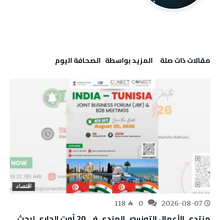
‫مقالات ذات صلة‬
‫‫المزيد بواسطة‬ ‬ ‭ ‬الصحافة‭ ‬اليوم
اقتصاد
118
0
2026-08-07
منتدى الأعمال التونسي الهندي في 20 أوت الجاري لبحث