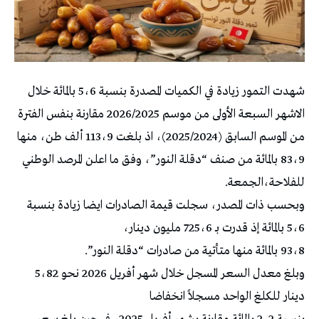
شهدت التمور زيادة في الكميات المصدرة بنسبة 5،6 بالمائة خلال
الاشهر السبعة الأولى من موسم 2026/2025 مقارنة بنفس الفترة
من الموسم السابق (2025/2024)، اذ بلغت 113،9 ألف طن، منها
83،9 بالمائة من صنف “دقلة النور”، وفق ما اعلن المرصد الوطني
للفلاحة،الجمعة.
وبحسب ذات المصدر، سجلت قيمة الصادرات ايضا زيادة بنسبة
5،6 بالمائة إذ قدرت بـ 725،6 مليون دينار،
93،8 بالمائة منها متأتية من صادرات “دقلة النور”.
وبلغ معدل السعر المسجل خلال شهر أفريل 2026 نحو 5،82
دينار للكلغ الواحد مسجلاً انخفاضا