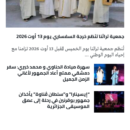
جمعية تراثنا تنَظم خرجة السفساري يوم 13 أوت 2026
تُنظم جمعية تراثنا يوم الخميس المقبل 13 أوت 2026 تزامنا مع
إحياء اليوم الوطني …
سهرة ميادة الحناوي و محمد خيري: سفر
دمشقي ممتع أعاد الجمهور لأغاني
الزمن الجميل
“إيسينارا” و”سلطان ڤناوة” يأخذان
جمهور بوقرنين في رحلة إلى عمق
الموسيقى الجزائرية
تونس الطقس