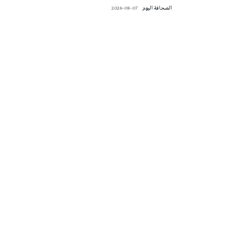
‭ ‬الصحافة‭ ‬اليوم
2026-08-07
تونس الطقس