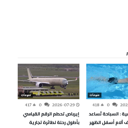
منوعات
منوعات
-25
417
0
2026-07-29
418
0
202
ة : السباحة تُساعد
إيرباص تحطم الرقم القياسي
عودة ط
 آلام أسفل الظهر
بأطول رحلة لطائرة تجارية
قوريا