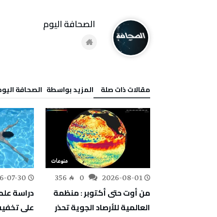
‭ ‬الصحافة‭ ‬اليوم
‫مقالات ذات صلة‬
‫‫المزيد بواسطة‬ ‬ ‭ ‬الصحافة‭ ‬اليوم
منوعات
منوعات
6-07-30
356
0
2026-08-01
584
0
اسيك بارك” سام
من أوت حتى أكتوبر : منظمة
دراسة علمي
اما
العالمية للأرصاد الجوية تحذر
على تخفيف