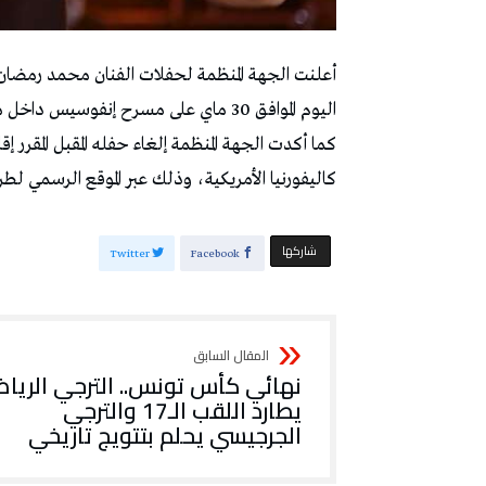
أعلنت الجهة المنظمة لحفلات الفنان محمد رمضان في 
اليوم الموافق 30 ماي على مسرح إنفوسيس داخل ماديسون سكوير جاردن.
كاليفورنيا الأمريكية، وذلك عبر الموقع الرسمي لطر
‫‫ شاركها‬
Twitter
Facebook
نهائي كأس تونس.. الترجي الريا
يطارد اللقب الـ17 والترجي
الجرجيسي يحلم بتتويج تاريخي