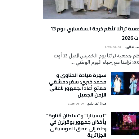
جمعية تراثنا تنَظم خرجة السفساري يوم 13
2026
2026-08-08
تُنظم جمعية تراثنا يوم الخميس المقبل 13 أوت
 إحياء اليوم الوطني …
سهرة ميادة الحناوي و
محمد خيري: سفر دمشقي
ممتع أعاد الجمهور لأغاني
الزمن الجميل
صبرة الطرابلسي
2026-08-07
“إيسينارا” و”سلطان ڤناوة”
يأخذان جمهور بوقرنين في
رحلة إلى عمق الموسيقى
الجزائرية