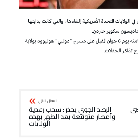
الولايات المتحدة الأمريكية إلغاءها، والتي كانت بدايتها
كما أكدت الجهة المنظمة إلغاء حفله المقبل المقرر إقامته يوم 6 جوان المقبل على مسرح “دولبي” هوليوود بولاية
ح تذاكر الحفلات.
ضي
الرصد الجوي يحذر : سحب رعدية
وأمطار متوقعة بعد الظهر بهذه
الولايات