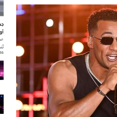
أوت 
‭ ‬الصحافة‭ ‬اليوم
2026 تزامنا مع