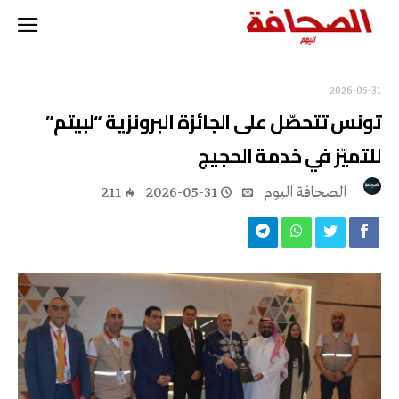
2026-05-31
تونس تتحصّل على الجائزة البرونزية “لبيتم”
للتميّز في خدمة الحجيج
‭ ‬الصحافة‭ ‬اليوم
2026-05-31
211