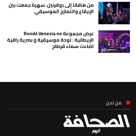
من هافانا إلى بوقرنين: سهرة جمعت بين
الإيقاع والتمازج الموسيقي
عرض مجموعة Rondò Venezia no
الإيطالية : لوحة موسيقية و بصرية راقية
اضاءت سماء قرطاج
تونس الطقس
من نحن