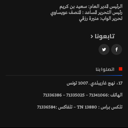
الرئيس المدير العام: سعيد بن كريم
رئيس التحرير المساعد : المنصف عويساوي
تحرير الواب: منيرة رزقي
تابعونا
اتصلوا بنا
17، نهج غاريبلدي ـ 1007 تونس
الهاتف :71341066 – 71335025 – 71336386
تلكس براس : 13880 TN – تلفاكس :71336584