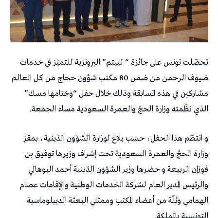
تحصّلت تونس على جائزة “ لبّيتم” البرونزية للتميّز في خدمات
ضيوف الرحمن من ضمن 80 مكتب شؤون حجاج من كل العالم
مشاركين في هذه المسابقة وذلك خلال حفل “وختامها مسك”
الذي نظّمته وزارة الحجً والعمرة السعودية مساء الجمعة.
و انتظم هذا الحفل، حسب بلاغ لوزارة الشؤون الدّينية، بمقرّ
وزارة الحجً والعمرة السعودية تحت إشراف وزيرها توفيق بن
فوزان الربيعة و حضرها وزير الشؤون الدّينية أحمد البوهالي
والرئيس المدير العام لشركة الخدمات الوطنية والإقامات عصام
الهمامي وثلّة من أعضاء المكتب وممثلي البعثة الدييلوماسية
التونسية بالمملكة.