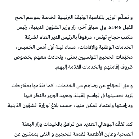
و تسلّم الوزير بالمناسبة الوثيقة الترتيبية الخاصة بموسم الحج
المقبل 1448ه‍. وفي سياق آخر، زار وزير الشؤون الدينية، رئيس
مكتب حجاج تونس، مرفوقاً بالرئيس المدير العام لشركة
الخدمات الوطنية والإقامات، مساء ليلة أول أمس الخميس،
مخيّمات الحجيج التونسيين بمنى، وتحادث معهم بخصوص
ظروف إقامتهم والخدمات المقدّمة إليهم.
و عبّر الحجّاج عن رضاهم عن الخدمات، كما تقدّموا بمقترحات
لمزيد تحسينها في المواسم المقبلة. وتعهد الوزير بالنظر فيها
ودراستها واعتماد الممكن منها، حسب بلاغ لوزارة الشؤون الدّينية.
كما تفقّد البوهالي العديد من المرافق بالمخيمات وزار البعثة
الصحية وعاين الأطعمة المقدمة للحجيج و التقى بممثلين عن