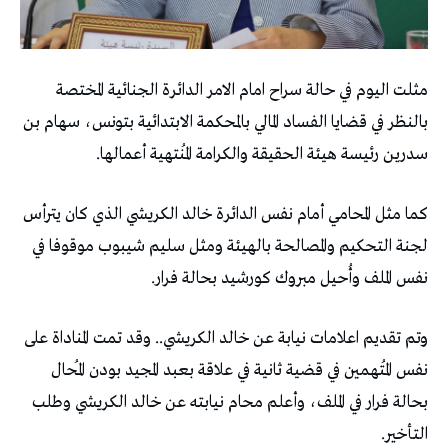
مثلت اليوم في حالة سراح امام الامر الدائرة الجنائية المختصة
بالنظر في قضايا الفساد المالي بالمحكمة الابتدائية بتونس، سهام بن
سدرين رئيسة هيئة الحقيقة والكرامة المُنتهية أعمالها.
كما مثل المحامي أمام نفس الدائرة خالد الكريشي الذي كان يترأس
لجنة التحكيم والمصالحة بالهيئة ومثل سليم شيبوب موقوفا في
نفس الملف وأُحيل مبروك كورشيد بحالة فرار.
وتم تقديم اعلامات نيابة عن خالد الكريشي.. وقد تمت المناداة على
نفس المُتهمين في قضية ثانية في علاقة بعبد المجيد بودن المُحال
بحالة فرار في الملف، وأعلم محام نيابته عن خالد الكريشي وطلب
التأخير.