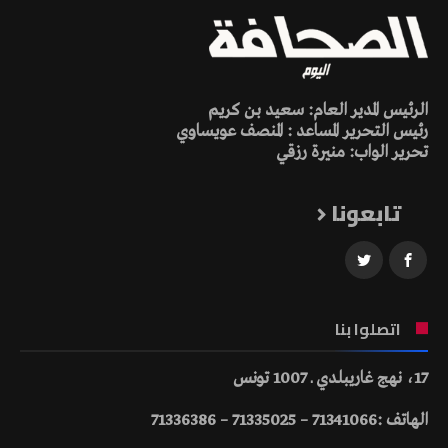
الرئيس المدير العام: سعيد بن كريم
رئيس التحرير المساعد : المنصف عويساوي
تحرير الواب: منيرة رزقي
تابعونا
اتصلوا بنا
17، نهج غاريبلدي ـ 1007 تونس
الهاتف :71341066 – 71335025 – 71336386