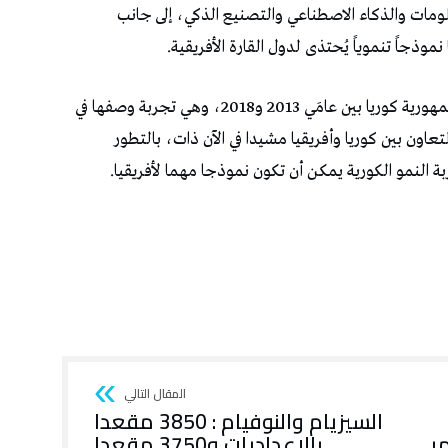
معلومات والذكاء الاصطناعي والتصنيع الذكي، إلى جانب
ذجاً تنموياً يُحتذى لدول القارة الأفريقية.
وسبق للنفطي أن تولّى منصب سفير تونس لدى جمهورية كوريا بين عامَي 2013 و2018، وهي تجربة وصفها في
تعاون بين كوريا وأفريقيا مشيدا في الآن ذات، بالتطور
بة النمو الكورية يمكن أن تكون نموذجا مهما لأفريقيا.
السيزيام والنوفيام : 3850 مقعدا
ر
بالإعداديات و3750 مقعدا