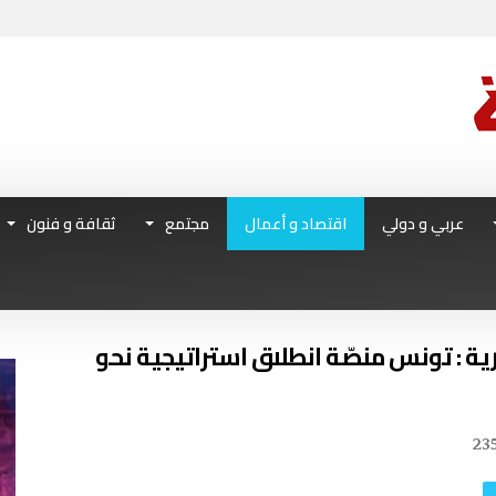
عربي و دولي
اقتصاد و أعمال
مجتمع
ثقافة و فنون
رية : تونس منصّة انطلاق استراتيجية نحو
23