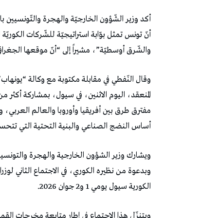
أكد وزير الشّؤون الخارجيّة والهجرة والتّونسيين ب
أنّ تونس تمثل بوّابة استراتيجيّة للشّركات الكوريّة ال
والشّرق أوسطيّة”، مشيراً إلى “أنّ موقعها الجغرافي عل
وقال النّفطي في مقابلة مكتوبة مع وكالة “يونهاب”
المنعقد، اليوم الاثنين، في سيول، بمشاركة أكثر من
مفترق طرق بين أفريقيا وأوروبا والعالم العربي، وت
أساس النضج الصناعي والبنية التحتية التي تتحسن 
ويشارك وزير الشؤون الخارجية والهجرة والتونس
وبدعوة من نظيره الكوري، في الاجتماع الثاني لوزر
الكورية سيول يومي 1 و2 جوان 2026.