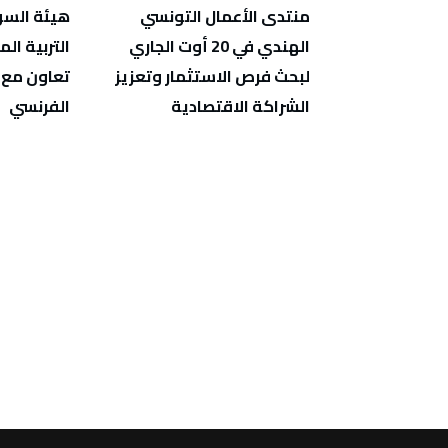
زة في
منتدى الأعمال التونسي
هيئة السوق
بي المباشر
الهندي في 20 أوت الجاري
التربية الم
لبحث فرص الاستثمار وتعزيز
تعاون مع 
الشراكة الاقتصادية
الفرنسي