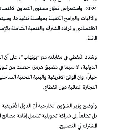
2024، واستعراض تطوّر مستوى التعاون الاقتصا
والآليات والبرامج الكفيلة بمواصلة تنفيذها. وسيتطر
الاقتصادي والرفاه المشترك والتنمية الشاملة بالإضا
الماثلة.
وشدد النّفطي في مقابلته مع “يونهاب”، على أنّ ال
الدولية، لا سيما في مضيق هرمز، جعلت من تنويع 
خياراً، وان الموانئ الافريقية والبنية التحتية ال
التجارة العالمية دون انقطاع.
وأوضح وزير الشؤون الخارجية أنّ الدول الأفريقية 
بل تطلعاً إلى شراكة تحويلية تشمل إقامة مصانع الم
المشترك في التصنيع.