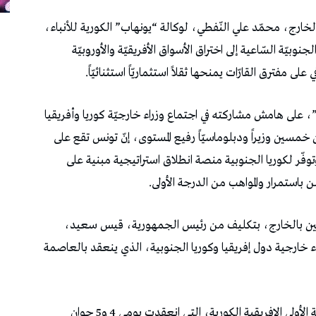
الخارج، محمّد علي النّفطي، لوكالة “يونهاب” الكورية للأنباء،
جنوبيّة السّاعية إلى اختراق الأسواق الأفريقيّة والأوروبيّة
ى مفترق القارّات يمنحها ثقلاً استثماريّاً استثنائيّاً.
، على هامش مشاركته في اجتماع وزراء خارجيّة كوريا وأفريقيا
 خمسين وزيراً ودبلوماسيّاً رفيع المستوى، إنّ تونس تقع على
وفّر لكوريا الجنوبية منصة انطلاق استراتيجية مبنية على
باستمرار والمواهب من الدرجة الأولى.
يين بالخارج، بتكليف من رئيس الجمهورية، قيس سعيد،
اء خارجية دول إفريقيا وكوريا الجنوبية، الذي ينعقد بالعاصمة
ويتنزّل هذا الاجتماع في إطار متابعة مخرجات القمة الأولى الإفريقية الكورية، التي انعقدت يومي 4 و5 جوان