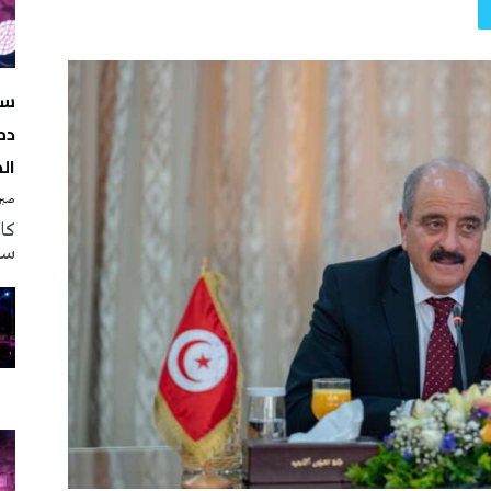
سه
دم
ال
صبرة
سه