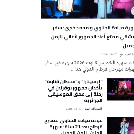
رة ميادة الحناوي و محمد خيري: سفر
شقي ممتع أعاد الجمهور لأغاني الزمن
جميل
 الطرابلسي
2026-08-07
كانت سهرة الخميس 6 اوت 2026 سهرة غير سائر
رات مهرجان قرطاج الدولي هذا …
“إيسينارا” و”سلطان ڤناوة”
يأخذان جمهور بوقرنين في
رحلة إلى عمق الموسيقى
الجزائرية
‭ ‬الصحافة‭ ‬اليوم
2026-08-07
عودة ميادة الحناوي لمسرح
قرطاج بعد 21 سنة :سهرة
الحنين للزمن الجميل