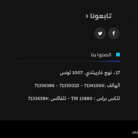
تابعونا
اتصلوا بنا
17، نهج غاريبلدي ـ 1007 تونس
الهاتف :71341066 – 71335025 – 71336386
تلكس براس : 13880 TN – تلفاكس :71336584