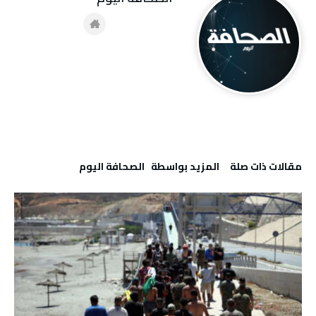
‫مقالات ذات صلة‬
‫‫المزيد بواسطة‬ ‬ ‭ ‬الصحافة‭ ‬اليوم