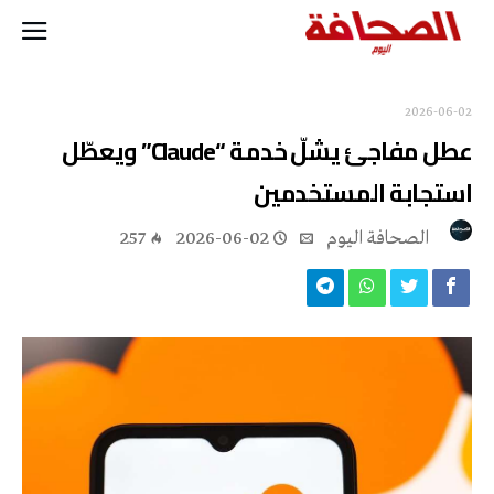
2026-06-02
عطل مفاجئ يشلّ خدمة “Claude” ويعطّل
استجابة المستخدمين
‭ ‬الصحافة‭ ‬اليوم
2026-06-02
257