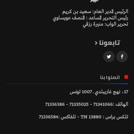
الرئيس المدير العام: سعيد بن كريم
رئيس التحرير المساعد : المنصف عويساوي
تحرير الواب: منيرة رزقي
تابعونا
اتصلوا بنا
17، نهج غاريبلدي ـ 1007 تونس
الهاتف :71341066 – 71335025 – 71336386
تلكس براس : 13880 TN – تلفاكس :71336584