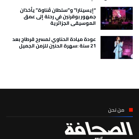
“إيسينارا” و”سلطان ڤناوة” يأخذان
جمهور بوقرنين في رحلة إلى عمق
الموسيقى الجزائرية
عودة ميادة الحناوي لمسرح قرطاج بعد
21 سنة :سهرة الحنين للزمن الجميل
تونس الطقس
من نحن