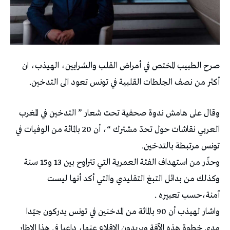
صرح الطبيب المختص في أمراض القلب والشرايين، الهيذب، ان
أكثر من نصف الجلطات القلبية في تونس تعود الى التدخين.
وقال على هامش ندوة صحفية تحت شعار ” التدخين في المغرب
العربي نقاشات حول تحدّ مشترك “، أن 20 بالمائة من الوفيات في
تونس مرتبطة بالتدخين.
وحذّر من استهداف الفئة العمرية التي تتراوح بين 13 و15 سنة
وكذلك من بدائل التبغ التقليدي والتي أكد أنها ليست
آمنة،حسب تعبيره .
واشار لهيذب أن 90 بالمائة من المدخنين في تونس يدركون جيّدا
مدى خطوة هذه الآفة ويريدون الاقلاع عنها، داعيا في هذا الإطار