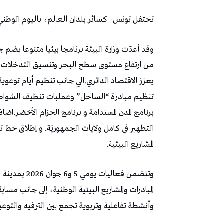
تحتفل تونس، كسائر بلدان العالم، باليوم الوطني والعالمي لل
وقد أعدّت وزارة البيئة برنامجا بيئيا متنوعا يضم
من ارتفاع مستوى سطح البحر وتنسيق التدخلات.و تث
يعزز الاقتصاد الدائري.الي جانب تنظيم أيام توعوي
تنظيم مبادرة “الساحل” وعمليات تنظيف الشواطئ 
برنامج المدن المستدامة و برنامج الحزام الأخضر.اضا
التطهير في كامل ولايات الجمهوريّة. و إطلاق خط 
المشاريع البيئية.
وتتضمن فعالي
المبادرات والمشاريع البيئية الوطنية، إلى جانب مس
وأنشطة تفاعلية وتربوية تجمع بين الترفيه والتوعي