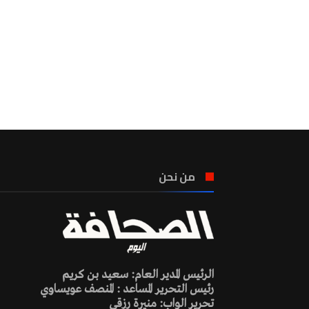
من نحن
الرئيس المدير العام: سعيد بن كريم
رئيس التحرير المساعد : المنصف عويساوي
تحرير الواب: منيرة رزقي