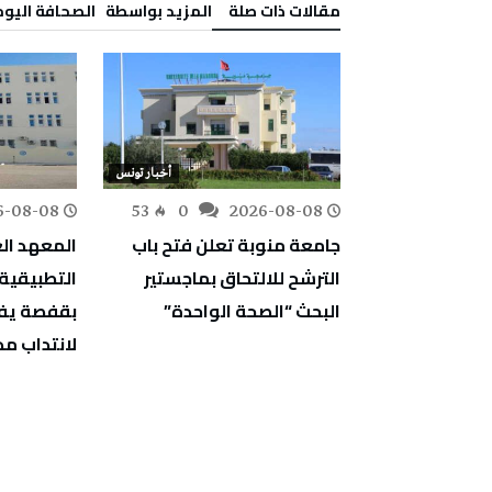
‫مقالات ذات صلة‬
‫‫المزيد بواسطة‬ ‬ ‭ ‬الصحافة‭ ‬اليوم
أخبار تونس
أخبار تونس
6-08-08
53
0
2026-08-08
104
0
دات بالطائرة
جامعة منوبة تعلن فتح باب
المعهد الع
ات في عدد من
الترشح للالتحاق بماجستير
التطبيقية 
البحث “الصحة الواحدة”
بقفصة يفت
لانتداب م