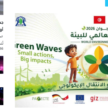
أوت 
‭ ‬الصحافة‭ ‬اليوم
2026 تزامنا مع