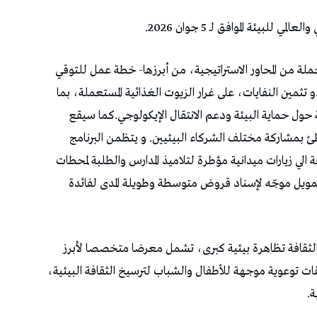
بيئة الموافق لـ 5 جوان 2026.
 جملة من المحاور الاستراتيجية، من أبرزها- خطة عمل للتوقي
مين النفايات، على غرار الزيوت الغذائية المستعملة، بما
ة حول حماية البيئة ودعم الانتقال الإيكولوجي.كما سيقع
بمشاركة مختلف الشركاء البيئيين. و يتظمن البرنامج
فة الي زيارات ميدانية مؤطرة لتلاميذ المدارس والطلبة لمحطات
تمويل موجّه لإسناد قروض متوسطة وطويلة المدى لفائدة
ات يومي 5 و6 جوان 2026 بمدينة الثقافة تظاهرة بيئية كبرى، تشمل معرضا متخصصا لأبرز
ابقات توعوية موجهة للأطفال والشباب لترسيخ الثقافة البيئية،
ة.