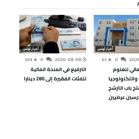
أخبار تونس
أخبار تونس
-08
164
0
2026-08-08
61
0
202
الي للعلوم
الترفيع في المنحة المالية
استئن
والتكنولوجيا
للفئات الفقيرة إلى 280 دينارا
القطا
ح باب الترشح
وجبل 
درسين عرضيين