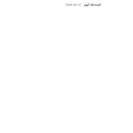
‭ ‬الصحافة‭ ‬اليوم
2026-08-07
تونس الطقس