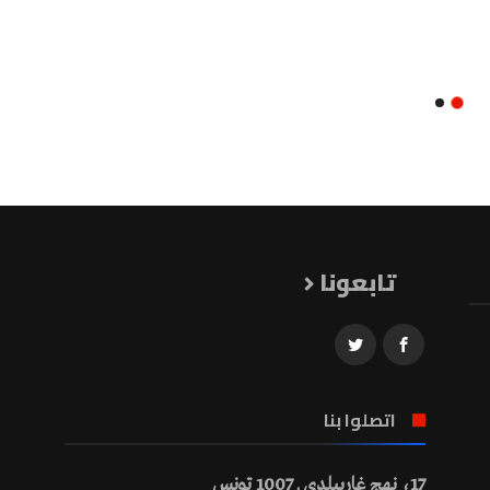
تابعونا
اتصلوا بنا
17، نهج غاريبلدي ـ 1007 تونس