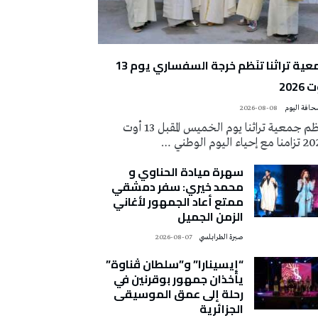
جمعية تراثنا تنَظم خرجة السفساري يوم 13
2026
2026-08-08
تُنظم جمعية تراثنا يوم الخميس المقبل 13 أوت
 إحياء اليوم الوطني …
سهرة ميادة الحناوي و
محمد خيري: سفر دمشقي
ممتع أعاد الجمهور لأغاني
الزمن الجميل
صبرة الطرابلسي
2026-08-07
“إيسينارا” و”سلطان ڤناوة”
يأخذان جمهور بوقرنين في
رحلة إلى عمق الموسيقى
الجزائرية