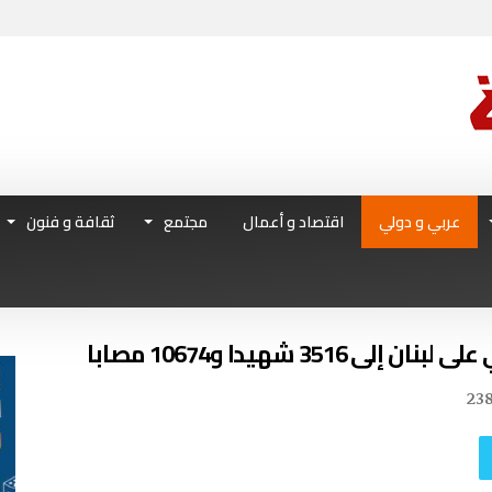
عربي و دولي
اقتصاد و أعمال
مجتمع
ثقافة و فنون
35 شهيدا و10674 مصابا
23