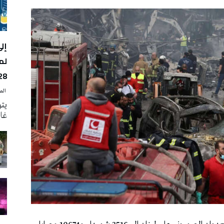
لم
28
‭ ‬الصحافة‭ ‬اليوم
يتو
غاية 31 أوت الجار