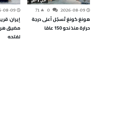
منوعات
عربي و دولي
6-08-09
71
0
2026-08-09
130
0
س تحذر من
هونغ كونغ تُسجّل أعلى درجة
إيران: قري
اء تسرّب نفطي
حرارة منذ نحو 150 عامًا
مضيق هرمز
مان
لفتحه