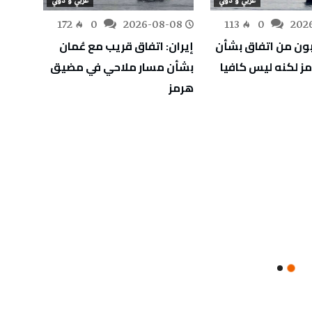
عربي و دولي
عربي و دولي
-08
172
0
2026-08-08
113
0
202
بون من اتفاق بشأن
إيران: اتفاق قريب مع عُمان
ليبيا
 لكنه ليس كافيا
بشأن مسار ملاحي في مضيق
بخزان
هرمز
الليبي