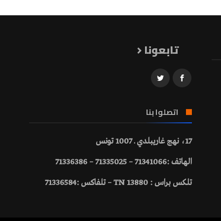
تابعونا
اتصلوا بنا
17، نهج غاريبلدي ـ 1007 تونس
الهاتف :71341066 – 71335025 – 71336386
تلكس براس : 13880 TN – تلفاكس :71336584