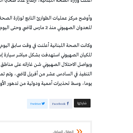
أعلنت وزارة الصحة اللبنانية، ارتفاع عدد ضحايا العدوان الصهيوني 
وأوضح مركز عمليات الطوارئ التابع لوزارة الصحة ال
للعدوان الصهيوني منذ 2 مارس الماضي وحتى اليوم، بلغت 3516 شهيدا و10674 مصابا.
وكانت الصحة اللبنانية أعلنت في وقت سابق اليوم
للكيان الصهيوني استهدفت بشكل مباشر سيارة إ
ويواصل الاحتلال الصهيوني شن غاراته على مناطق 
يوما، وسط تحذيرات أممية ودولية من تدهور الأوضاع
‫‫ شاركها‬
Twitter
Facebook