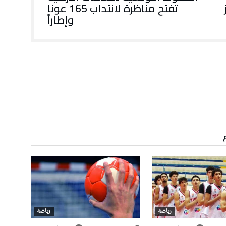
تفتح مناظرة لانتداب 165 عوناً
وإطاراً
رياضة
رياضة