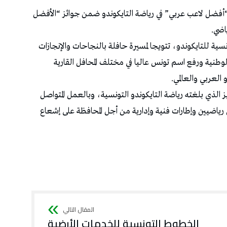
 “أفضل لاعب عربي” في رياضة التايكوندو ضمن جوائز “الأفضل
سية للتايكوندو، تتويجا لمسيرة حافلة بالنجاحات والإنجازات
وطنية ورفع اسم تونس عاليا في مختلف المحافل القارية
 العربي والعالمي.
يز الذي بلغته رياضة التايكوندو التونسية، وبالعمل المتواصل
ياضيين وإطارات فنية وإدارية من أجل المحافظة على إشعاع
الخطوط التونسية للخدمات الأرضية