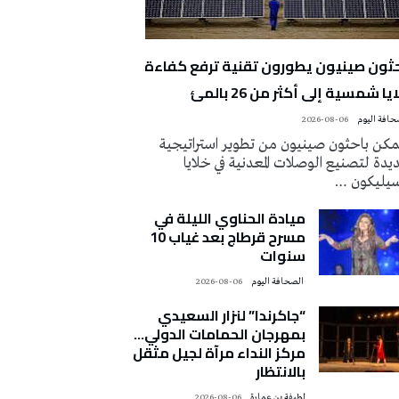
حثون صينيون يطورون تقنية ترفع كفاءة
يا شمسية إلى أكثر من 26 بالمئ
2026-08-06
كن باحثون صينيون من تطوير استراتيجية
دة لتصنيع الوصلات المعدنية في خلايا
سيليكون …
ميادة الحناوي الليلة في
مسرح قرطاج بعد غياب 10
سنوات
‭ ‬الصحافة‭ ‬اليوم
2026-08-06
“جاكرندا” لنزار السعيدي
بمهرجان الحمامات الدولي…
مركز النداء مرآة لجيل مثقل
بالانتظار
لطيفة بن عمارة
2026-08-06