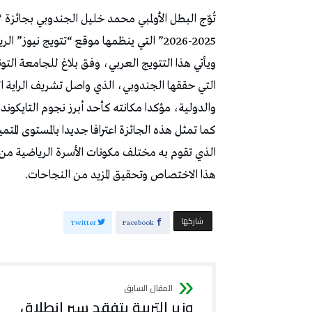
تُوّج البطل الأولمبي محمد خليل الجندوبي بجائزة
2025-2026” التي ينظمها موقع “تتويج نيوز” الرياضي.
ويأتي هذا التتويج العربي، وفق بلاغ للجامعة التون
التي حققها الجندوبي، الذي واصل تشريف الراية ال
والدولية، مؤكدا مكانته كأحد أبرز نجوم التايكوندو
كما تمثل هذه الجائزة اعترافا جديدا بالمستوى المتم
الذي تقوم به مختلف مكونات الأسرة الرياضية من ر
هذا الاختصاص وتحقيق المزيد من النجاحات.
‫‫ شاركها‬
Twitter
Facebook
وزير التربية يتفقد سير انطلاق