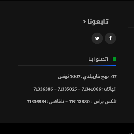
تابعونا
اتصلوا بنا
17، نهج غاريبلدي ـ 1007 تونس
الهاتف :71341066 – 71335025 – 71336386
تلكس براس : 13880 TN – تلفاكس :71336584