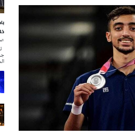
با
خلا
‭ ‬الصحافة‭ ‬اليوم
تم
جدي
ال