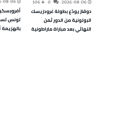
6-08-06
224
0
106
0
2026-08-06
ترجي الرياضي
دوقاز يودّع بطولة غرودزيسك
يتعادل مع الحزم السعودي 2-
تونس تست
البولونية من الدور ثمن
بالهزيمة أ
النهائي بعد مباراة ماراطونية