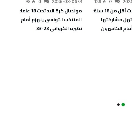
-05
98
0
2026-08-06
129
0
202
أفروبسكيت أقل من 18 سنة:
مونديال كرة اليد تحت 18 عاما:
آدم ال
هل مشاركتها
المنتخب التونسي ينهزم أمام
دورة إ
مام الكاميرون
نظيره الكرواتي 23-33
ويقتر
الأول