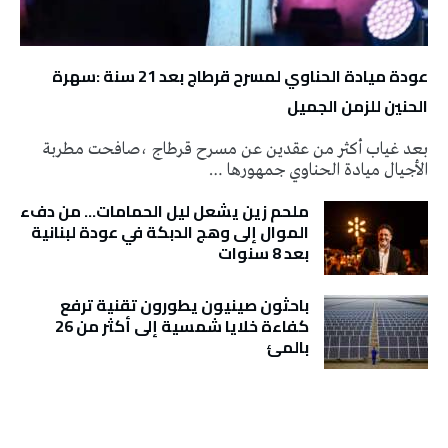
عودة ميادة الحناوي لمسرح قرطاج بعد 21 سنة :سهرة
الحنين للزمن الجميل
بعد غياب أكثر من عقدين عن مسرح قرطاج ،صافحت مطربة
الأجيال ميادة الحناوي جمهورها …
ملحم زين يشعل ليل الحمامات… من دفء
الموال إلى وهج الدبكة في عودة لبنانية
بعد 8 سنوات
باحثون صينيون يطورون تقنية ترفع
كفاءة خلايا شمسية إلى أكثر من 26
بالمئ
تونس الطقس