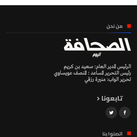
من نحن
الرئيس المدير العام: سعيد بن كريم
رئيس التحرير المساعد : المنصف عويساوي
تحرير الواب: منيرة رزقي
تابعونا
اتصلوا بنا