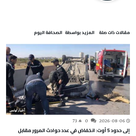
‫مقالات ذات صلة‬
‫‫المزيد بواسطة‬ ‬ ‭ ‬الصحافة‭ ‬اليوم
أخبار تونس
73
0
2026-08-06
إلى حدود 5 أوت: انخفاض في عدد حوادث المرور مقابل