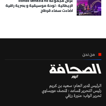
عرض مجموعة Rondò Venezia no
الإيطالية : لوحة موسيقية و بصرية راقية
اضاءت سماء قرطاج
تونس الطقس
من نحن
الرئيس المدير العام: سعيد بن كريم
رئيس التحرير المساعد : المنصف عويساوي
تحرير الواب: منيرة رزقي