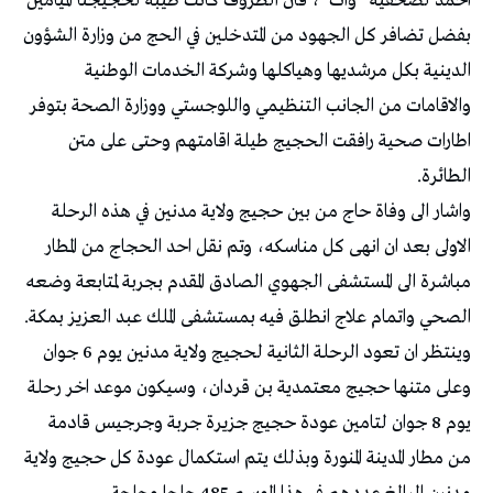
احمد لصحفية “وات”، فان الظروف كانت طيبة لحجيجنا الميامين
بفضل تضافر كل الجهود من المتدخلين في الحج من وزارة الشؤون
الدينية بكل مرشديها وهياكلها وشركة الخدمات الوطنية
والاقامات من الجانب التنظيمي واللوجستي ووزارة الصحة بتوفر
اطارات صحية رافقت الحجيج طيلة اقامتهم وحتى على متن
الطائرة.
واشار الى وفاة حاج من بين حجيج ولاية مدنين في هذه الرحلة
الاولى بعد ان انهى كل مناسكه، وتم نقل احد الحجاج من المطار
مباشرة الى المستشفى الجهوي الصادق المقدم بجربة لمتابعة وضعه
الصحي واتمام علاج انطلق فيه بمستشفى الملك عبد العزيز بمكة.
وينتظر ان تعود الرحلة الثانية لحجيج ولاية مدنين يوم 6 جوان
وعلى متنها حجيج معتمدية بن قردان، وسيكون موعد اخر رحلة
يوم 8 جوان لتامين عودة حجيج جزيرة جربة وجرجيس قادمة
من مطار المدينة المنورة وبذلك يتم استكمال عودة كل حجيج ولاية