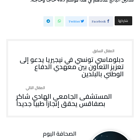
مدنين البالغ عددهم في هذا الموسم 485 حاجا وحاجة.
‫‫ شاركها‬
Twitter
Facebook
دبلوماسي تونسي في نيجيريا يدعو إلى
تعزيز التعاون بين معهدي الدفاع
الوطني بالبلدين
المستشفى الجامعي الهادي شاكر
بصفاقس يحقق إنجازاً طبياً جديداً
‭ ‬الصحافة‭ ‬اليوم