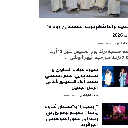
جمعية تراثنا تنَظم خرجة السفساري يوم 13
2026
2026-08-08
تُنظم جمعية تراثنا يوم الخميس المقبل 13 أوت
 إحياء اليوم الوطني …
سهرة ميادة الحناوي و
محمد خيري: سفر دمشقي
ممتع أعاد الجمهور لأغاني
الزمن الجميل
صبرة الطرابلسي
2026-08-07
“إيسينارا” و”سلطان ڤناوة”
يأخذان جمهور بوقرنين في
رحلة إلى عمق الموسيقى
الجزائرية