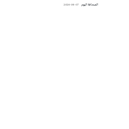
‭ ‬الصحافة‭ ‬اليوم
2026-08-07
تونس الطقس