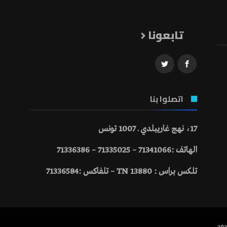
تابعونا
اتصلوا بنا
17، نهج غاريبلدي ـ 1007 تونس
الهاتف :71341066 – 71335025 – 71336386
تلكس براس : 13880 TN – تلفاكس :71336584