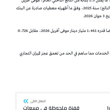
تقلص عجز الحساب الجاري إلى 2،731 مليار دينار، ما يمثل 1،5 بالمائة من الناتج الداخلي الخام، موفى أفريل
2026، مقابل 2،957 مليار دينار (أو 1،7 بالمائة من الناتج) سنة 2025، وفق ما أظهرته معطيات صادرة عن البنك
202.
ودون اعتبار قطاع الطاقة، سجل الميزان الجاري فائضا قدره 1،461 مليار دينار موفى أفريل 2026، مقابل 0،726
ان الخدمات مما ساهم في الحد من تعمق عجز الميزان التجاري
قنطارا
قفزة ملحوظة في مبيعات