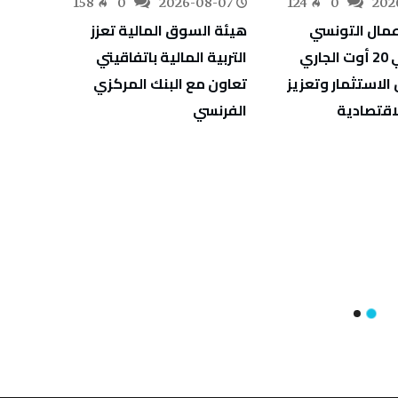
-03
158
0
2026-08-07
124
0
202
عمال التونسي
هيئة السوق المالية تعزز
الهندي في 20 أوت الجاري
التربية المالية باتفاقيتي
في ال
الاستثمار وتعزيز
تعاون مع البنك المركزي
المبك
اقتصادية
الفرنسي