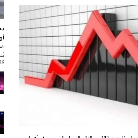
أوت 
‭ ‬الصحافة‭ ‬اليوم
2026 تزامنا مع