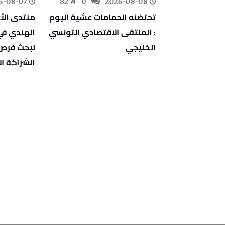
6-08-07
82
0
2026-08-08
235
0
أعراف:
تحتضنه الحمامات عشية اليوم
منتدى الأ
يين بالخارج قد
: الملتقى الاقتصادي التونسي
ليارات دينار سنة
الخليجي
لبحث فرص 
الشراكة ال