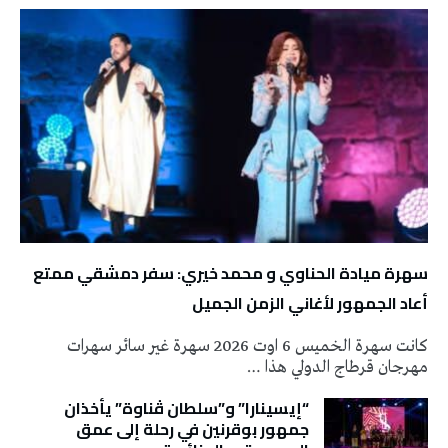
سهرة ميادة الحناوي و محمد خيري: سفر دمشقي ممتع
أعاد الجمهور لأغاني الزمن الجميل
كانت سهرة الخميس 6 اوت 2026 سهرة غير سائر سهرات
مهرجان قرطاج الدولي هذا …
“إيسينارا” و”سلطان ڤناوة” يأخذان
جمهور بوقرنين في رحلة إلى عمق