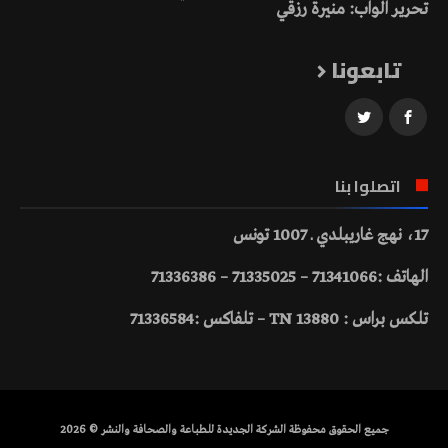
تحرير الواب: منيرة رزقي
تابعونا
اتصلوا بنا
17، نهج غاريبلدي ـ 1007 تونس
الهاتف :71341066 – 71335025 – 71336386
تلكس براس : 13880 TN – تلفاكس :71336584
جميع الحقوق محفوظة الشركة الجديدة للطباعة والصحافة والنشر © 2026