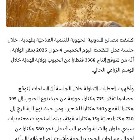
كشفت مصالح المندوبية الجهوية للتنمية الفلاحيّة بالمهدية، خلال
جلسة عمل انتظمت اليوم الخميس 4 جوان 2026 بمقر الولاية،
أنّه من المتوقع إنتاج 3368 قنطارا من الحبوب بولاية المهديّة خلال
الموسم الزراعي الحالي.
وأظهرت المعطيات المتداولة خلال الجلسة أنّ المساحات المتوقع
حصادها تقدّر بـ735 هكتارا، موزعة من حيث نوع الحبوب إلى 395
هكتارا للقمح و340 هكتارا للشعير، ومن حيث نوع آلية الريّ إلى
720 هكتارا بعليّة و15 هكتارا سقويّة، بينما استحوذت معتمديات
سيدي علوان والشابة وقصور الساف على نحو 580 هكتارا من
إجمالي مساحات الحبوب بالجهة.وأشارت المصالح ذاتها الى أنه