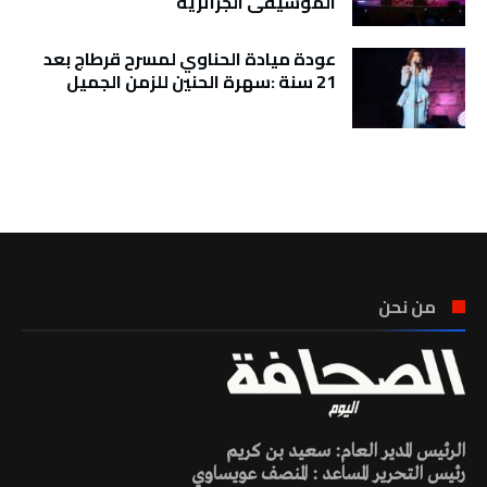
الموسيقى الجزائرية
عودة ميادة الحناوي لمسرح قرطاج بعد
21 سنة :سهرة الحنين للزمن الجميل
تونس الطقس
من نحن
الرئيس المدير العام: سعيد بن كريم
رئيس التحرير المساعد : المنصف عويساوي