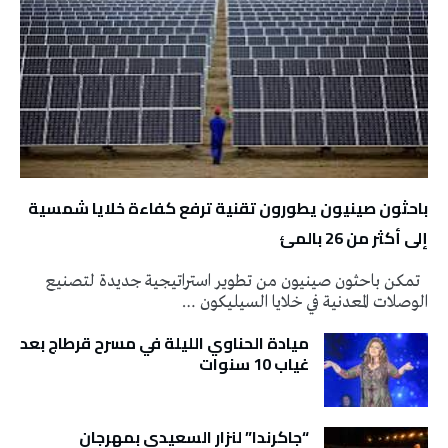
باحثون صينيون يطورون تقنية ترفع كفاءة خلايا شمسية
إلى أكثر من 26 بالمئ
تمكن باحثون صينيون من تطوير استراتيجية جديدة لتصنيع
الوصلات المعدنية في خلايا السيليكون …
ميادة الحناوي الليلة في مسرح قرطاج بعد
غياب 10 سنوات
“جاكرندا” لنزار السعيدي بمهرجان