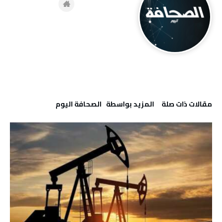
‫مقالات ذات صلة‬
‫‫المزيد بواسطة‬ ‬ ‭ ‬الصحافة‭ ‬اليوم