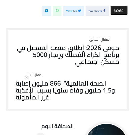
‫‫ شاركها‬
Twitter
Facebook
موفى 2026: إطلاق منصة التسجيل في
برنامج الكراء المُملّك وإنجاز 5000
مسكن اجتماعي
الصحة العالمية”: 866 مليون إصابة
و1,5 مليون وفاة سنويًا بسبب الأغذية
غير المأمونة
‭ ‬الصحافة‭ ‬اليوم