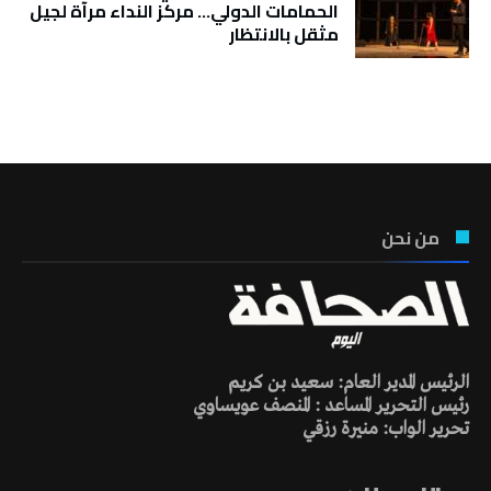
الحمامات الدولي… مركز النداء مرآة لجيل
مثقل بالانتظار
تونس الطقس
من نحن
الرئيس المدير العام: سعيد بن كريم
رئيس التحرير المساعد : المنصف عويساوي
تحرير الواب: منيرة رزقي