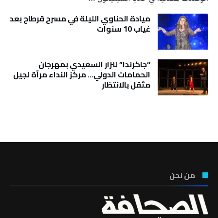
ميادة الحناوي الليلة في مسرح قرطاج بعد
غياب 10 سنوات
“جاكرندا” لنزار السعيدي بمهرجان
الحمامات الدولي… مركز النداء مرآة لجيل
مثقل بالانتظار
تونس الطقس
من نحن