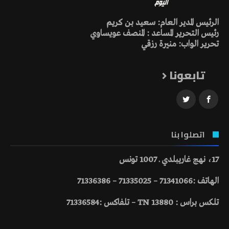
الرئيس المدير العام: سعيد بن كريم
رئيس التحرير المساعد : المنصف عويساوي
تحرير الواب: منيرة رزقي
تابعونا
اتصلوا بنا
17، نهج غاريبلدي ـ 1007 تونس
الهاتف :71341066 – 71335025 – 71336386
تلكس براس : 13880 TN – تلفاكس :71336584