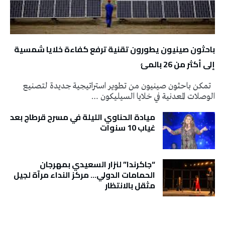
باحثون صينيون يطورون تقنية ترفع كفاءة خلايا شمسية
إلى أكثر من 26 بالمئ
تمكن باحثون صينيون من تطوير استراتيجية جديدة لتصنيع
الوصلات المعدنية في خلايا السيليكون …
ميادة الحناوي الليلة في مسرح قرطاج بعد
غياب 10 سنوات
“جاكرندا” لنزار السعيدي بمهرجان
الحمامات الدولي… مركز النداء مرآة لجيل
مثقل بالانتظار
تونس الطقس