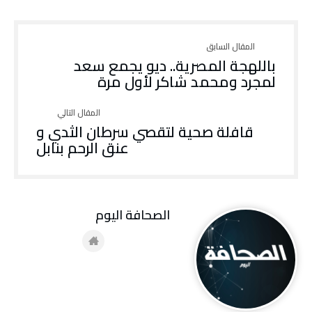
باللهجة المصرية.. ديو يجمع سعد
لمجرد ومحمد شاكر لأول مرة
قافلة صحية لتقصي سرطان الثدي و
عنق الرحم بنابل
‭ ‬الصحافة‭ ‬اليوم