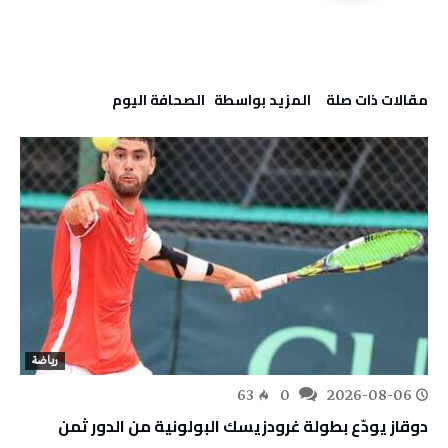
‫مقالات ذات صلة‬
‫‫المزيد بواسطة‬ ‬ ‭ ‬الصحافة‭ ‬اليوم
رياضة
63
0
2026-08-06
دوقاز يودّع بطولة غرودزيسك البولونية من الدور ثمن