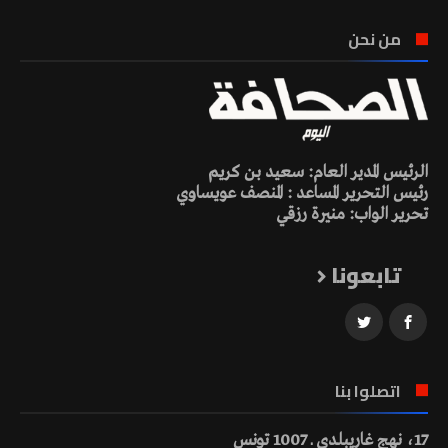
من نحن
الرئيس المدير العام: سعيد بن كريم
رئيس التحرير المساعد : المنصف عويساوي
تحرير الواب: منيرة رزقي
تابعونا
اتصلوا بنا
17، نهج غاريبلدي ـ 1007 تونس