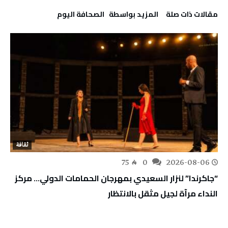
‫مقالات ذات صلة‬
‫‫المزيد بواسطة‬ ‬ ‭ ‬الصحافة‭ ‬اليوم
ثقافة
75
0
2026-08-06
“جاكرندا” لنزار السعيدي بمهرجان الحمامات الدولي… مركز
النداء مرآة لجيل مثقل بالانتظار