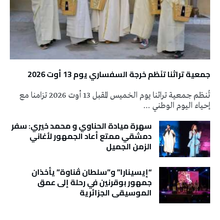
جمعية تراثنا تنَظم خرجة السفساري يوم 13 أوت 2026
تُنظم جمعية تراثنا يوم الخميس المقبل 13 أوت 2026 تزامنا مع
إحياء اليوم الوطني …
سهرة ميادة الحناوي و محمد خيري: سفر
دمشقي ممتع أعاد الجمهور لأغاني
الزمن الجميل
“إيسينارا” و”سلطان ڤناوة” يأخذان
جمهور بوقرنين في رحلة إلى عمق
الموسيقى الجزائرية