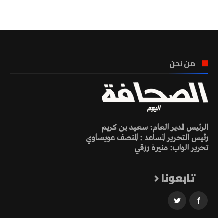
تونس الطقس
من نحن
الرئيس المدير العام: سعيد بن كريم
رئيس التحرير المساعد : المنصف عويساوي
تحرير الواب: منيرة رزقي
تابعونا