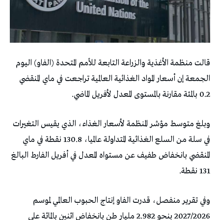
قالت منظمة الأغذية والزراعة التابعة ‌للأمم المتحدة (الفاو) اليوم
الجمعة إن أسعار المواد الغذائية العالمية تراجعت في ماي المنقضي
0.2 بالمئة مقارنة بالمستوى المعدل لأفريل الماضي.
وبلغ متوسط مؤشر المنظمة لأسعار الغذاء، الذي يقيس التغيرات
في سلة من السلع الغذائية المتداولة عالميا، 130.8 نقطة في ماي
المنقضي بانخفاض ‌طفيف عن مستواه المعدل ‌في أفريل الفارط البالغ
131 نقطة.
وفي تقرير ‌منفصل، قدرت الفاو إنتاج الحبوب العالمي لموسم
2027/2026 بنحو 2.982 مليار طن بانخفاض اثنين بالمائة على