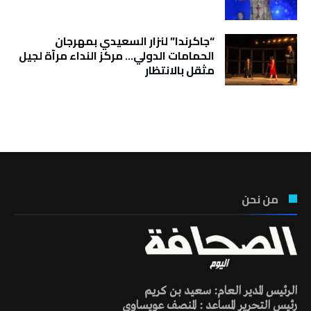
“جاكرندا” لنزار السعيدي بمهرجان
الحمامات الدولي… مركز النداء مرآة لجيل
مثقل بالانتظار
تونس الطقس
من نحن
الرئيس المدير العام: سعيد بن كريم
رئيس التحرير المساعد : المنصف عويساوي