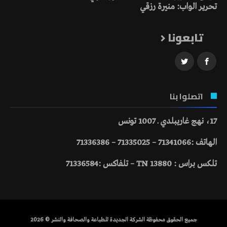
تحرير الواب: منيرة رزقي
تابعونا
اتصلوا بنا
17، نهج غاريبلدي ـ 1007 تونس
الهاتف :71341066 – 71335025 – 71336386
تلكس براس : 13880 TN – تلفاكس :71336584
جميع الحقوق محفوظة الشركة الجديدة للطباعة والصحافة والنشر © 2026