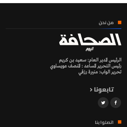
من نحن
الرئيس المدير العام: سعيد بن كريم
رئيس التحرير المساعد : المنصف عويساوي
تحرير الواب: منيرة رزقي
تابعونا
اتصلوا بنا