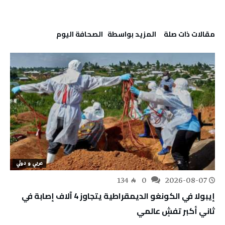
‫مقالات ذات صلة‬
‫‫المزيد بواسطة‬ ‬ ‭ ‬الصحافة‭ ‬اليوم
عربي و دولي
134
0
2026-08-07
إيبولا في الكونغو الديمقراطية يتجاوز 4 آلاف إصابة في
ثاني أكبر تفشٍ عالمي