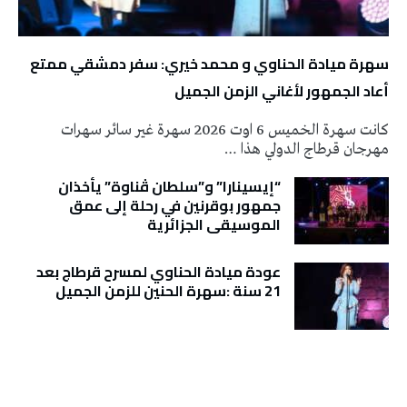
سهرة ميادة الحناوي و محمد خيري: سفر دمشقي ممتع
أعاد الجمهور لأغاني الزمن الجميل
كانت سهرة الخميس 6 اوت 2026 سهرة غير سائر سهرات
مهرجان قرطاج الدولي هذا …
“إيسينارا” و”سلطان ڤناوة” يأخذان
جمهور بوقرنين في رحلة إلى عمق
الموسيقى الجزائرية
عودة ميادة الحناوي لمسرح قرطاج بعد
21 سنة :سهرة الحنين للزمن الجميل
تونس الطقس