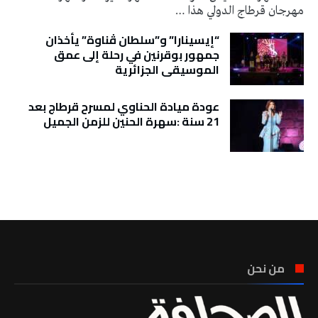
مهرجان قرطاج الدولي هذا …
“إيسينارا” و”سلطان ڤناوة” يأخذان
جمهور بوقرنين في رحلة إلى عمق
الموسيقى الجزائرية
عودة ميادة الحناوي لمسرح قرطاج بعد
21 سنة :سهرة الحنين للزمن الجميل
تونس الطقس
من نحن