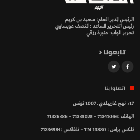
الرئيس المدير العام: سعيد بن كريم
رئيس التحرير المساعد : المنصف عويساوي
تحرير الواب: منيرة رزقي
تابعونا
اتصلوا بنا
17، نهج غاريبلدي ـ 1007 تونس
الهاتف :71341066 – 71335025 – 71336386
تلكس براس : 13880 TN – تلفاكس :71336584